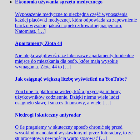
Ekonomia używania sprzętu medycznego
Wyposażenie medyczne to niezbędna część wyposażenia
każdej placówki medycznej, która odpowiada za zapewnienie
bardzo wysokiej jakości opieki zdrowotnej pacjentom.
Natomiast, […]
Apartamenty Złota 44
Nie ulega wątpliwości, że luksusowe apartamenty to idealne
miejsce do mieszkania dla osób, które mają wysokie
wymagania. Złota 44 to […]
Jak osiągnąć większą liczbę wyświetleń na YouTube?
YouTube to platforma wideo, która przyciąga miliony
użytkowników codziennie. Dzięki niemu wiele ludzi
osiągnęło sławę i sukces finansowy, a wiele […]
Niedrogi i skuteczny antyradar
O ile pragniemy w skuteczny sposób chronić się przed
wysokimi mandatami wystawionymi przez fotoradary, to ze
stuprocentową pewnością warto stosować […]