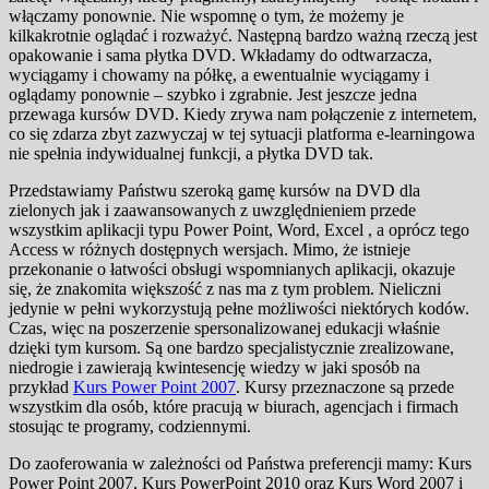
włączamy ponownie. Nie wspomnę o tym, że możemy je
kilkakrotnie oglądać i rozważyć. Następną bardzo ważną rzeczą jest
opakowanie i sama płytka DVD. Wkładamy do odtwarzacza,
wyciągamy i chowamy na półkę, a ewentualnie wyciągamy i
oglądamy ponownie – szybko i zgrabnie. Jest jeszcze jedna
przewaga kursów DVD. Kiedy zrywa nam połączenie z internetem,
co się zdarza zbyt zazwyczaj w tej sytuacji platforma e-learningowa
nie spełnia indywidualnej funkcji, a płytka DVD tak.
Przedstawiamy Państwu szeroką gamę kursów na DVD dla
zielonych jak i zaawansowanych z uwzględnieniem przede
wszystkim aplikacji typu Power Point, Word, Excel , a oprócz tego
Access w różnych dostępnych wersjach. Mimo, że istnieje
przekonanie o łatwości obsługi wspomnianych aplikacji, okazuje
się, że znakomita większość z nas ma z tym problem. Nieliczni
jedynie w pełni wykorzystują pełne możliwości niektórych kodów.
Czas, więc na poszerzenie spersonalizowanej edukacji właśnie
dzięki tym kursom. Są one bardzo specjalistycznie zrealizowane,
niedrogie i zawierają kwintesencję wiedzy w jaki sposób na
przykład
Kurs Power Point 2007
. Kursy przeznaczone są przede
wszystkim dla osób, które pracują w biurach, agencjach i firmach
stosując te programy, codziennymi.
Do zaoferowania w zależności od Państwa preferencji mamy: Kurs
Power Point 2007, Kurs PowerPoint 2010 oraz Kurs Word 2007 i