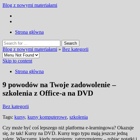
Blog z nowymi materiałami
Strona główna
Blog z nowymi materiałami
»
Bez kategorii
Skip to content
Strona główna
9 powodów na Twoje zadowolenie –
szkolenia z Office-a na DVD
Bez kategorii
Tags:
kursy
,
kursy komputerowe
,
szkolenia
Czy może być coś lepszego niż platforma e-learningowa? Okazuje
się, że tak! Kursy na DVD. Kursy tego typu mają jeszcze jedną
zaletę. Włączamy, kiedy pragniemy, zatrzymujemy – robiąc notatki i