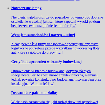
Nowoczesne lampy
Nie ulega wątpliwości, że do pojazdów powinno być dobrane
oświetlenie wysokiej jakości, które zapewni wysoki poziom
bezpieczeństwa oraz podniesie komfort […]
Wynajem samochodów i naczep – usługi
Z całą pewnością firmy transportowe spedycyjne czy także
logistyczne potrzebują przede wszystkim nowoczesnej floty
aut, które są gotowe do pracy. […]
Certyfikat uprawnień w branży budowlanej
Uprawnienia w biznesie budowlanej dotyczą różnych
specjalności. Jest to specjalność architektoniczna, niemniej
jednak również konstrukcyjno-budowlana, inżynieryjna oraz
instalacyjna. Warto mieć […]
Drewutnia z palet na działkę
Wiele osób zastanawia się, jaki rodzaj drewutni ogrodowej