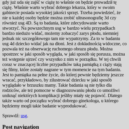
gdy już uda się zajść w ciążę to właśnie on będzie prowadził tę
ciążę. Właśnie warto wybrać dobrego lekarza, który w swoim
gabinecie posiada wysokiej jakości sprzęt. Trzeba powiedzieć, że
nie u każdej osoby będzie można zrobić ultrasonografię 3d czy
również usg 4D. Są to badania, które zdecydowanie warto
stworzyć. Na powszechnym usg w bardzo wielu przypadkach
bardzo niedużo widać, możemy zobaczyć zarys płodu, niemniej
jednak nic szczegółowego tam nie wypatrzymy. Za to w badaniu
usg 4d dziecko widać jak na dłoni. Jest z dokładnością widoczne, co
pozwala też na obserwację ruchomego obrazu płodu. Można
spostrzec w jaki sposób wygląda, w jaki sposób się porusza, można
też wstępnie ujrzeć czy wszystko z nim w porządku. W tej chwili
coraz w znaczącej liczbie przypadków taką pamiątką z ciąży stają
się filmy, które zostały nagrane w tym momencie na tym badaniu.
Jest to pamiątka na pełne życie, do której pewnie będziemy jeszcze
wracać, przykładowo, by zilustrować dziecku w jaki sposób
wyglądało w brzuszku mamy. Takie badania są nie tylko dla
rodziców, ale też pomocne w diagnozowaniu płodu co umożliwi
uniknąć niektórych komplikacji jeśliby miały się pojawić. Dlatego
także warto od początku wybrać dobrego ginekologa, u którego
będziemy mogli takie badanie wyprodukować.
Sprawdź:
usg
.
Post navigation