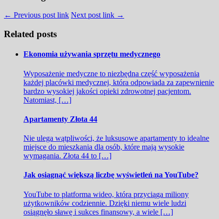
← Previous post link
Next post link →
Related posts
Ekonomia używania sprzętu medycznego
Wyposażenie medyczne to niezbędna część wyposażenia
każdej placówki medycznej, która odpowiada za zapewnienie
bardzo wysokiej jakości opieki zdrowotnej pacjentom.
Natomiast, […]
Apartamenty Złota 44
Nie ulega wątpliwości, że luksusowe apartamenty to idealne
miejsce do mieszkania dla osób, które mają wysokie
wymagania. Złota 44 to […]
Jak osiągnąć większą liczbę wyświetleń na YouTube?
YouTube to platforma wideo, która przyciąga miliony
użytkowników codziennie. Dzięki niemu wiele ludzi
osiągnęło sławę i sukces finansowy, a wiele […]