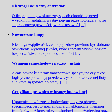
Niedrogi i skuteczny antyradar
O ile pragniemy w skuteczny sposób chronić się przed
wysokimi mandatami wystawionymi przez fotoradary, to ze
stuprocentową pewnością warto stosować […]
Nowoczesne lampy
Nie ulega wątpliwości, że do pojazdów powinno być dobrane
oświetlenie wysokiej jakości, które zapewni wysoki poziom
bezpieczeństwa oraz podniesie komfort […]
Wynajem samochodów i naczep – usługi
Z całą pewnością firmy transportowe spedycyjne czy także
logistyczne potrzebują przede wszystkim nowoczesnej floty
aut, które są gotowe do pracy. […]
Certyfikat uprawnień w branży budowlanej
Uprawnienia w biznesie budowlanej dotyczą różnych
specjalności. Jest to specjalność architektoniczna, niemniej
jednak również konstrukcyjno-budowlana, inżynieryjna oraz