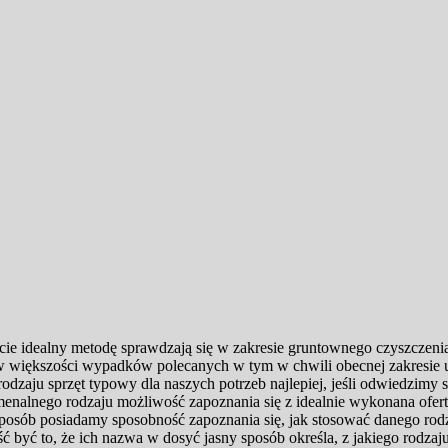
e idealny metodę sprawdzają się w zakresie gruntownego czyszczenia
w większości wypadków polecanych w tym w chwili obecnej zakresie uc
aju sprzęt typowy dla naszych potrzeb najlepiej, jeśli odwiedzimy s
menalnego rodzaju możliwość zapoznania się z idealnie wykonana ofer
sposób posiadamy sposobność zapoznania się, jak stosować danego rod
ć być to, że ich nazwa w dosyć jasny sposób określa, z jakiego rodza