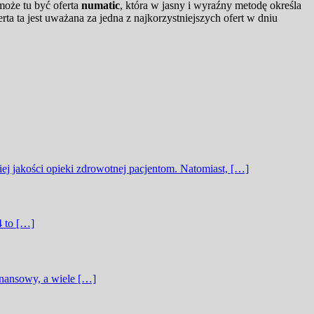
może tu być oferta
numatic
, która w jasny i wyraźny metodę określa
a ta jest uważana za jedna z najkorzystniejszych ofert w dniu
j jakości opieki zdrowotnej pacjentom. Natomiast, […]
4 to […]
inansowy, a wiele […]