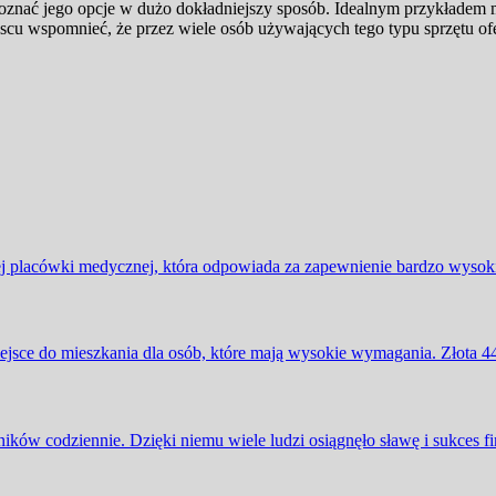
 poznać jego opcje w dużo dokładniejszy sposób. Idealnym przykładem 
u wspomnieć, że przez wiele osób używających tego typu sprzętu ofert
 placówki medycznej, która odpowiada za zapewnienie bardzo wysokie
iejsce do mieszkania dla osób, które mają wysokie wymagania. Złota 4
ików codziennie. Dzięki niemu wiele ludzi osiągnęło sławę i sukces f