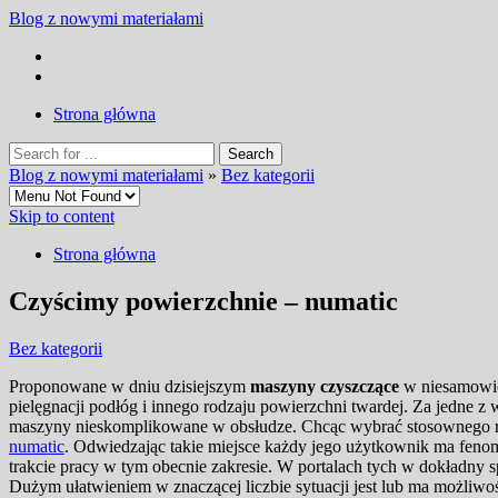
Blog z nowymi materiałami
Strona główna
Blog z nowymi materiałami
»
Bez kategorii
Skip to content
Strona główna
Czyścimy powierzchnie – numatic
Bez kategorii
Proponowane w dniu dzisiejszym
maszyny czyszczące
w niesamowici
pielęgnacji podłóg i innego rodzaju powierzchni twardej.
Za jedne z 
maszyny nieskomplikowane w obsłudze. Chcąc wybrać stosownego rodz
numatic
. Odwiedzając takie miejsce każdy jego użytkownik ma feno
trakcie pracy w tym obecnie zakresie. W portalach tych w dokładny 
Dużym ułatwieniem w znaczącej liczbie sytuacji jest lub ma możliwoś