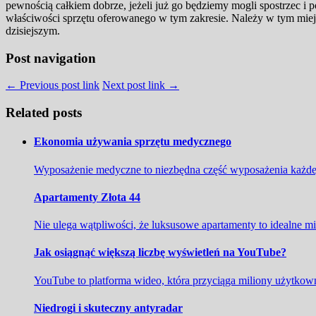
pewnością całkiem dobrze, jeżeli już go będziemy mogli spostrzec i
właściwości sprzętu oferowanego w tym zakresie. Należy w tym miejsc
dzisiejszym.
Post navigation
← Previous post link
Next post link →
Related posts
Ekonomia używania sprzętu medycznego
Wyposażenie medyczne to niezbędna część wyposażenia każdej
Apartamenty Złota 44
Nie ulega wątpliwości, że luksusowe apartamenty to idealne m
Jak osiągnąć większą liczbę wyświetleń na YouTube?
YouTube to platforma wideo, która przyciąga miliony użytkown
Niedrogi i skuteczny antyradar