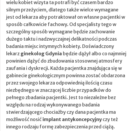
wielu kobiet wizyta ta potrafi być czasem bardzo
silnym przeżyciem, dlatego także wielce wymagane
jest od lekarza aby potraktował on własne pacjentki w
sposób całkowicie fachowy.
Od specjalisty tego w
szczególny sposób wymagane będzie zachowanie
dużego taktu i nadzwyczajnej delikatności podczas
badania miejsc intymnych kobiety. Doświadczony
lekarz
ginekolog Gdynia
będzie dążył albo co najmniej
powinien dążyć do zbudowania stosownej atmosfery
zaufania i dyskrecji. Każda pacjentka znajdująca się w
gabinecie ginekologicznym powinna zostać obdarzona
przez swojego lekarza odpowiednią ilością czasu
niezbędnego w znaczącej liczbie przypadków do
pełnego zbadania pacjentki. Jest to niezależne bez
względu na rodzaj wykonywanego badania
stwierdzającego chociażby czy dana pacjentka ma
możliwość nosić
implant antykoncepcyjny
czy też
innego rodzaju formę zabezpieczenia przed ciążą.