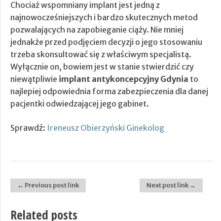
Chociaż wspomniany implant jest jedną z
najnowocześniejszych i bardzo skutecznych metod
pozwalających na zapobieganie ciąży. Nie mniej
jednakże przed podjęciem decyzji o jego stosowaniu
trzeba skonsultować się z właściwym specjalistą.
Wyłącznie on, bowiem jest w stanie stwierdzić czy
niewątpliwie
implant antykoncepcyjny Gdynia
to
najlepiej odpowiednia forma zabezpieczenia dla danej
pacjentki odwiedzającej jego gabinet.
Sprawdź:
Ireneusz Obierzyński Ginekolog
← Previous post link
Next post link →
Post navigation
Related posts