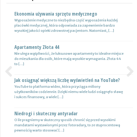
Ekonomia używania sprzętu medycznego
Nowoczesne lampy
Wyposażenie medyczne to niezbędna część wyposażenia każdej
Nie ulega wątpliwości, że do pojazdów powinno być dobrane
placówki medycznej, która odpowiada za zapewnienie bardzo
oświetlenie wysokiej jakości, które zapewni wysoki poziom
wysokiej jakości opieki zdrowotnej pacjentom. Natomiast, […]
bezpieczeństwa oraz podniesie komfort […]
Apartamenty Złota 44
Wynajem samochodów i naczep – usługi
Nie ulega wątpliwości, że luksusowe apartamenty to idealne miejsce
Z całą pewnością firmy transportowe spedycyjne czy także
do mieszkania dla osób, które mają wysokie wymagania. Złota 44
logistyczne potrzebują przede wszystkim nowoczesnej floty aut,
to […]
które są gotowe do pracy. […]
Jak osiągnąć większą liczbę wyświetleń na YouTube?
Certyfikat uprawnień w branży budowlanej
Previous
Next
YouTube to platforma wideo, która przyciąga miliony
Uprawnienia w biznesie budowlanej dotyczą różnych specjalności.
użytkowników codziennie. Dzięki niemu wiele ludzi osiągnęło sławę
Jest to specjalność architektoniczna, niemniej jednak również
i sukces finansowy, a wiele […]
konstrukcyjno-budowlana, inżynieryjna oraz instalacyjna. Warto
mieć […]
Niedrogi i skuteczny antyradar
Drewutnia z palet na działkę
O ile pragniemy w skuteczny sposób chronić się przed wysokimi
mandatami wystawionymi przez fotoradary, to ze stuprocentową
Wiele osób zastanawia się, jaki rodzaj drewutni ogrodowej sprawdzi
pewnością warto stosować […]
się najlepiej w sytuacji bezpiecznego przechowywania na przykład
drewna kominkowego. Z […]