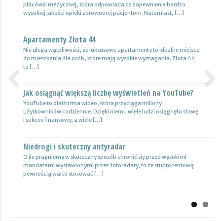
placówki medycznej, która odpowiada za zapewnienie bardzo
oświetlenie wysokiej jakości, które zapewni wysoki poziom
wysokiej jakości opieki zdrowotnej pacjentom. Natomiast, […]
bezpieczeństwa oraz podniesie komfort […]
Apartamenty Złota 44
Wynajem samochodów i naczep – usługi
Nie ulega wątpliwości, że luksusowe apartamenty to idealne miejsce
Z całą pewnością firmy transportowe spedycyjne czy także
do mieszkania dla osób, które mają wysokie wymagania. Złota 44
logistyczne potrzebują przede wszystkim nowoczesnej floty aut,
to […]
które są gotowe do pracy. […]
Jak osiągnąć większą liczbę wyświetleń na YouTube?
Certyfikat uprawnień w branży budowlanej
Previous
Next
YouTube to platforma wideo, która przyciąga miliony
Uprawnienia w biznesie budowlanej dotyczą różnych specjalności.
użytkowników codziennie. Dzięki niemu wiele ludzi osiągnęło sławę
Jest to specjalność architektoniczna, niemniej jednak również
i sukces finansowy, a wiele […]
konstrukcyjno-budowlana, inżynieryjna oraz instalacyjna. Warto
mieć […]
Niedrogi i skuteczny antyradar
Drewutnia z palet na działkę
O ile pragniemy w skuteczny sposób chronić się przed wysokimi
mandatami wystawionymi przez fotoradary, to ze stuprocentową
Wiele osób zastanawia się, jaki rodzaj drewutni ogrodowej sprawdzi
pewnością warto stosować […]
się najlepiej w sytuacji bezpiecznego przechowywania na przykład
drewna kominkowego. Z […]