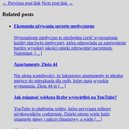
← Previous post link
Next post link →
Related posts
Ekonomia używania sprzętu medycznego
Wyposażenie medyczne to niezbędna część wyposażenia
każdej placówki medycznej, która odpowiada za zapewnienie
bardzo wysokiej jakości opieki zdrowotnej pacjentom.
Natomiast, […]
Apartamenty Złota 44
Nie ulega wątpliwości, że luksusowe apartamenty to idealne
miejsce do mieszkania dla osób, które mają wysokie
wymagania. Złota 44 to […]
Jak osiągnąć większą liczbę wyświetleń na YouTube?
YouTube to platforma wideo, która przyciąga miliony
użytkowników codziennie. Dzięki niemu wiele ludzi
osiągnęło sławę i sukces finansowy, a wiele […]