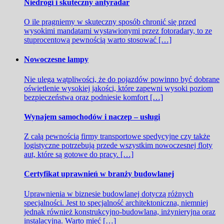
Niedrogi i skuteczny antyradar
O ile pragniemy w skuteczny sposób chronić się przed
wysokimi mandatami wystawionymi przez fotoradary, to ze
stuprocentową pewnością warto stosować […]
Nowoczesne lampy
Nie ulega wątpliwości, że do pojazdów powinno być dobrane
oświetlenie wysokiej jakości, które zapewni wysoki poziom
bezpieczeństwa oraz podniesie komfort […]
Wynajem samochodów i naczep – usługi
Z całą pewnością firmy transportowe spedycyjne czy także
logistyczne potrzebują przede wszystkim nowoczesnej floty
aut, które są gotowe do pracy. […]
Certyfikat uprawnień w branży budowlanej
Uprawnienia w biznesie budowlanej dotyczą różnych
specjalności. Jest to specjalność architektoniczna, niemniej
jednak również konstrukcyjno-budowlana, inżynieryjna oraz
instalacyjna. Warto mieć […]