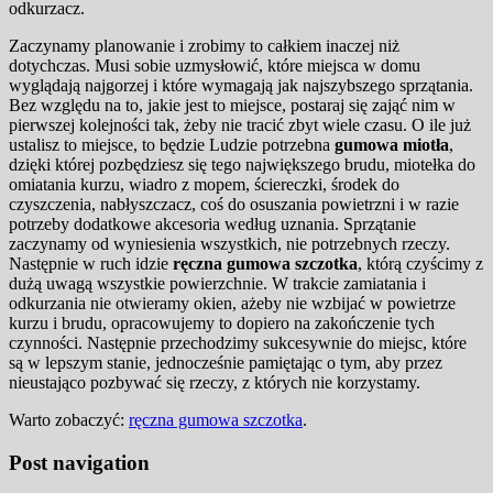
odkurzacz.
Zaczynamy planowanie i zrobimy to całkiem inaczej niż
dotychczas. Musi sobie uzmysłowić, które miejsca w domu
wyglądają najgorzej i które wymagają jak najszybszego sprzątania.
Bez względu na to, jakie jest to miejsce, postaraj się zająć nim w
pierwszej kolejności tak, żeby nie tracić zbyt wiele czasu. O ile już
ustalisz to miejsce, to będzie Ludzie potrzebna
gumowa miotła
,
dzięki której pozbędziesz się tego największego brudu, miotełka do
omiatania kurzu, wiadro z mopem, ściereczki, środek do
czyszczenia, nabłyszczacz, coś do osuszania powietrzni i w razie
potrzeby dodatkowe akcesoria według uznania. Sprzątanie
zaczynamy od wyniesienia wszystkich, nie potrzebnych rzeczy.
Następnie w ruch idzie
ręczna gumowa szczotka
, którą czyścimy z
dużą uwagą wszystkie powierzchnie. W trakcie zamiatania i
odkurzania nie otwieramy okien, ażeby nie wzbijać w powietrze
kurzu i brudu, opracowujemy to dopiero na zakończenie tych
czynności. Następnie przechodzimy sukcesywnie do miejsc, które
są w lepszym stanie, jednocześnie pamiętając o tym, aby przez
nieustająco pozbywać się rzeczy, z których nie korzystamy.
Warto zobaczyć:
ręczna gumowa szczotka
.
Post navigation