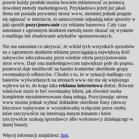
prawie każdy produkt można bowiem reklamować za pomocą
dowolnej metody marketingowej. Przykładowo jeżeli już jakaś
firma nie posiada prywatnej strony www, niemniej jednak pragnie
się ogłaszać w internecie, to samoczynnie odpadają takie sposoby w
jaki sposób
pozycjonowanie
czy reklama banerowa. Cały czas
natomiast z ogromnym skutkiem metodą może okazać się wysłanie
e-mailingu lub zbudowanie artykułów sponsorowanych.
Nie ma natomiast co ukrywać, że wśród tych wszystkich sposobów
na z ogromnym skutkiem reklamę przyciągającą największą ilość
nabywców zdecydowany prym wiedzie oferta pozycjonowania
stron www. Daje ona marketingowcom największe pole do popisu,
ponieważ daje możliwość na bardzo konkretne określenie grupy
ewentualnych odbiorców. Chodzi o to, że w sytuacji mailingu czy
banerów wyświetlanych na stronach www nie ma się większego
wpływu na to, do kogo taka
reklama internetowa
dotrze. Równie
właściwie może to być ewentualny klient, jak również osoba
kompletnie niezainteresowana daną usługą. Pozycjonując stronę
www można jednak wybrać dokładnie określone frazy (słowa)
kluczowe wpisywane w wyszukiwarkę wyłącznie przez osoby,
które rzeczywiście się interesują danym tematem i które
rzeczywiście szukają sprzedawcy albo wykonawcy działającego w
danej branży.
Więcej informacji znajdziesz:
link
.