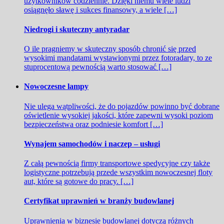
użytkowników codziennie. Dzięki niemu wiele ludzi
osiągnęło sławę i sukces finansowy, a wiele […]
Niedrogi i skuteczny antyradar
O ile pragniemy w skuteczny sposób chronić się przed
wysokimi mandatami wystawionymi przez fotoradary, to ze
stuprocentową pewnością warto stosować […]
Nowoczesne lampy
Nie ulega wątpliwości, że do pojazdów powinno być dobrane
oświetlenie wysokiej jakości, które zapewni wysoki poziom
bezpieczeństwa oraz podniesie komfort […]
Wynajem samochodów i naczep – usługi
Z całą pewnością firmy transportowe spedycyjne czy także
logistyczne potrzebują przede wszystkim nowoczesnej floty
aut, które są gotowe do pracy. […]
Certyfikat uprawnień w branży budowlanej
Uprawnienia w biznesie budowlanej dotyczą różnych