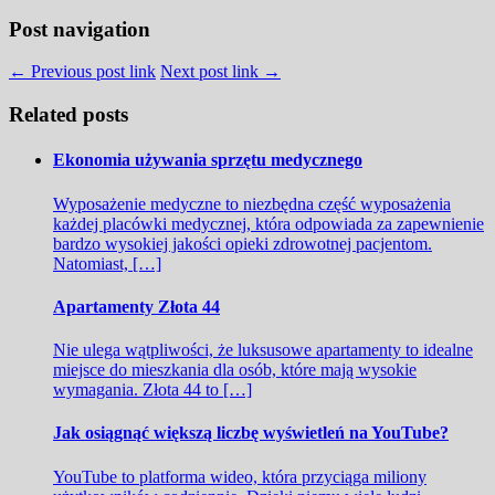
Post navigation
← Previous post link
Next post link →
Related posts
Ekonomia używania sprzętu medycznego
Wyposażenie medyczne to niezbędna część wyposażenia
każdej placówki medycznej, która odpowiada za zapewnienie
bardzo wysokiej jakości opieki zdrowotnej pacjentom.
Natomiast, […]
Apartamenty Złota 44
Nie ulega wątpliwości, że luksusowe apartamenty to idealne
miejsce do mieszkania dla osób, które mają wysokie
wymagania. Złota 44 to […]
Jak osiągnąć większą liczbę wyświetleń na YouTube?
YouTube to platforma wideo, która przyciąga miliony