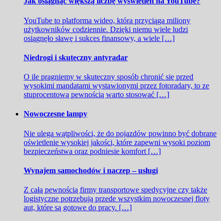
Jak osiągnąć większą liczbę wyświetleń na YouTube?
YouTube to platforma wideo, która przyciąga miliony
użytkowników codziennie. Dzięki niemu wiele ludzi
osiągnęło sławę i sukces finansowy, a wiele […]
Niedrogi i skuteczny antyradar
O ile pragniemy w skuteczny sposób chronić się przed
wysokimi mandatami wystawionymi przez fotoradary, to ze
stuprocentową pewnością warto stosować […]
Nowoczesne lampy
Nie ulega wątpliwości, że do pojazdów powinno być dobrane
oświetlenie wysokiej jakości, które zapewni wysoki poziom
bezpieczeństwa oraz podniesie komfort […]
Wynajem samochodów i naczep – usługi
Z całą pewnością firmy transportowe spedycyjne czy także
logistyczne potrzebują przede wszystkim nowoczesnej floty
aut, które są gotowe do pracy. […]