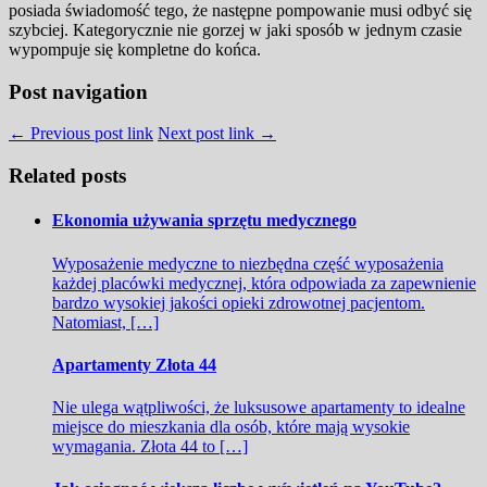
posiada świadomość tego, że następne pompowanie musi odbyć się
szybciej. Kategorycznie nie gorzej w jaki sposób w jednym czasie
wypompuje się kompletne do końca.
Post navigation
← Previous post link
Next post link →
Related posts
Ekonomia używania sprzętu medycznego
Wyposażenie medyczne to niezbędna część wyposażenia
każdej placówki medycznej, która odpowiada za zapewnienie
bardzo wysokiej jakości opieki zdrowotnej pacjentom.
Natomiast, […]
Apartamenty Złota 44
Nie ulega wątpliwości, że luksusowe apartamenty to idealne
miejsce do mieszkania dla osób, które mają wysokie
wymagania. Złota 44 to […]