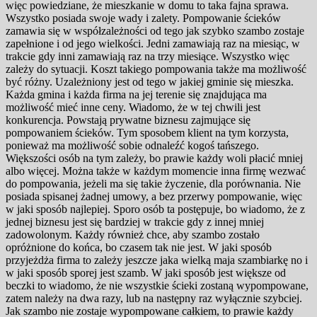
więc powiedziane, że mieszkanie w domu to taka fajna sprawa.
Wszystko posiada swoje wady i zalety. Pompowanie ścieków
zamawia się w współzależności od tego jak szybko szambo zostaje
zapełnione i od jego wielkości. Jedni zamawiają raz na miesiąc, w
trakcie gdy inni zamawiają raz na trzy miesiące. Wszystko więc
zależy do sytuacji. Koszt takiego pompowania także ma możliwość
być różny. Uzależniony jest od tego w jakiej gminie się mieszka.
Każda gmina i każda firma na jej terenie się znajdująca ma
możliwość mieć inne ceny. Wiadomo, że w tej chwili jest
konkurencja. Powstają prywatne biznesu zajmujące się
pompowaniem ścieków. Tym sposobem klient na tym korzysta,
ponieważ ma możliwość sobie odnaleźć kogoś tańszego.
Większości osób na tym zależy, bo prawie każdy woli płacić mniej
albo więcej. Można także w każdym momencie inna firmę wezwać
do pompowania, jeżeli ma się takie życzenie, dla porównania. Nie
posiada spisanej żadnej umowy, a bez przerwy pompowanie, więc
w jaki sposób najlepiej. Sporo osób ta postępuje, bo wiadomo, że z
jednej biznesu jest się bardziej w trakcie gdy z innej mniej
zadowolonym. Każdy również chce, aby szambo zostało
opróżnione do końca, bo czasem tak nie jest. W jaki sposób
przyjeżdża firma to zależy jeszcze jaka wielką maja szambiarkę no i
w jaki sposób sporej jest szamb. W jaki sposób jest większe od
beczki to wiadomo, że nie wszystkie ścieki zostaną wypompowane,
zatem należy na dwa razy, lub na następny raz wyłącznie szybciej.
Jak szambo nie zostaje wypompowane całkiem, to prawie każdy