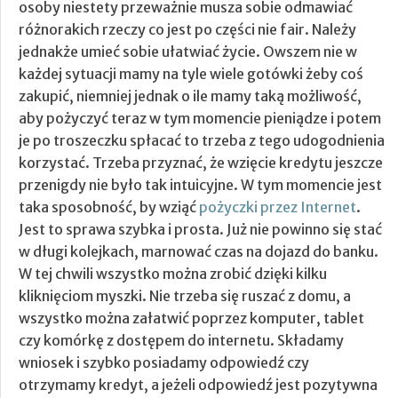
osoby niestety przeważnie musza sobie odmawiać
różnorakich rzeczy co jest po części nie fair. Należy
jednakże umieć sobie ułatwiać życie. Owszem nie w
każdej sytuacji mamy na tyle wiele gotówki żeby coś
zakupić, niemniej jednak o ile mamy taką możliwość,
aby pożyczyć teraz w tym momencie pieniądze i potem
je po troszeczku spłacać to trzeba z tego udogodnienia
korzystać. Trzeba przyznać, że wzięcie kredytu jeszcze
przenigdy nie było tak intuicyjne.
W tym momencie jest
taka sposobność, by wziąć
pożyczki przez Internet
.
Jest to sprawa szybka i prosta. Już nie powinno się stać
w długi kolejkach, marnować czas na dojazd do banku.
W tej chwili wszystko można zrobić dzięki kilku
kliknięciom myszki. Nie trzeba się ruszać z domu, a
wszystko można załatwić poprzez komputer, tablet
czy komórkę z dostępem do internetu. Składamy
wniosek i szybko posiadamy odpowiedź czy
otrzymamy kredyt, a jeżeli odpowiedź jest pozytywna