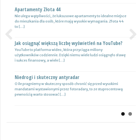
Apartamenty Złota 44
Wynajem samochodów i naczep – usługi
Nie ulega wątpliwości, że luksusowe apartamenty to idealne miejsce
Z całą pewnością firmy transportowe spedycyjne czy także
do mieszkania dla osób, które mają wysokie wymagania. Złota 44
logistyczne potrzebują przede wszystkim nowoczesnej floty aut,
to […]
które są gotowe do pracy. […]
Jak osiągnąć większą liczbę wyświetleń na YouTube?
Certyfikat uprawnień w branży budowlanej
Previous
Next
YouTube to platforma wideo, która przyciąga miliony
Uprawnienia w biznesie budowlanej dotyczą różnych specjalności.
użytkowników codziennie. Dzięki niemu wiele ludzi osiągnęło sławę
Jest to specjalność architektoniczna, niemniej jednak również
i sukces finansowy, a wiele […]
konstrukcyjno-budowlana, inżynieryjna oraz instalacyjna. Warto
mieć […]
Niedrogi i skuteczny antyradar
Drewutnia z palet na działkę
O ile pragniemy w skuteczny sposób chronić się przed wysokimi
mandatami wystawionymi przez fotoradary, to ze stuprocentową
Wiele osób zastanawia się, jaki rodzaj drewutni ogrodowej sprawdzi
pewnością warto stosować […]
się najlepiej w sytuacji bezpiecznego przechowywania na przykład
drewna kominkowego. Z […]