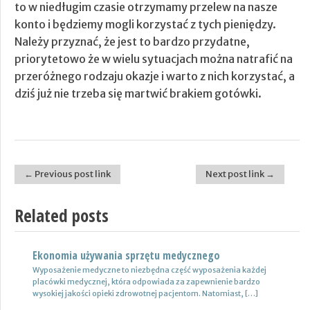
to w niedługim czasie otrzymamy przelew na nasze
konto i będziemy mogli korzystać z tych pieniędzy.
Należy przyznać, że jest to bardzo przydatne,
priorytetowo że w wielu sytuacjach można natrafić na
przeróżnego rodzaju okazje i warto z nich korzystać, a
dziś już nie trzeba się martwić brakiem gotówki.
← Previous post link
Next post link →
Post navigation
Related posts
Ekonomia używania sprzętu medycznego
Nowoczesne lampy
Wyposażenie medyczne to niezbędna część wyposażenia każdej
Nie ulega wątpliwości, że do pojazdów powinno być dobrane
placówki medycznej, która odpowiada za zapewnienie bardzo
oświetlenie wysokiej jakości, które zapewni wysoki poziom
wysokiej jakości opieki zdrowotnej pacjentom. Natomiast, […]
bezpieczeństwa oraz podniesie komfort […]