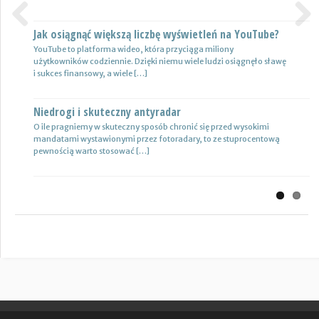
Jak osiągnąć większą liczbę wyświetleń na YouTube?
Certyfikat uprawnień w branży budowlanej
Previous
Next
YouTube to platforma wideo, która przyciąga miliony
Uprawnienia w biznesie budowlanej dotyczą różnych specjalności.
użytkowników codziennie. Dzięki niemu wiele ludzi osiągnęło sławę
Jest to specjalność architektoniczna, niemniej jednak również
i sukces finansowy, a wiele […]
konstrukcyjno-budowlana, inżynieryjna oraz instalacyjna. Warto
mieć […]
Niedrogi i skuteczny antyradar
Drewutnia z palet na działkę
O ile pragniemy w skuteczny sposób chronić się przed wysokimi
mandatami wystawionymi przez fotoradary, to ze stuprocentową
Wiele osób zastanawia się, jaki rodzaj drewutni ogrodowej sprawdzi
pewnością warto stosować […]
się najlepiej w sytuacji bezpiecznego przechowywania na przykład
drewna kominkowego. Z […]