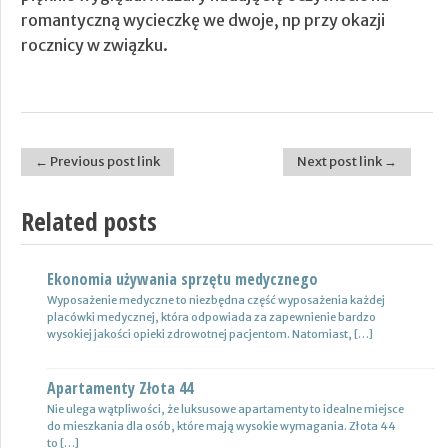
romantyczną wycieczkę we dwoje, np przy okazji
rocznicy w związku.
← Previous post link
Next post link →
Post navigation
Related posts
Ekonomia używania sprzętu medycznego
Nowoczesne lampy
Wyposażenie medyczne to niezbędna część wyposażenia każdej
Nie ulega wątpliwości, że do pojazdów powinno być dobrane
placówki medycznej, która odpowiada za zapewnienie bardzo
oświetlenie wysokiej jakości, które zapewni wysoki poziom
wysokiej jakości opieki zdrowotnej pacjentom. Natomiast, […]
bezpieczeństwa oraz podniesie komfort […]
Apartamenty Złota 44
Wynajem samochodów i naczep – usługi
Nie ulega wątpliwości, że luksusowe apartamenty to idealne miejsce
Z całą pewnością firmy transportowe spedycyjne czy także
do mieszkania dla osób, które mają wysokie wymagania. Złota 44
logistyczne potrzebują przede wszystkim nowoczesnej floty aut,
to […]
które są gotowe do pracy. […]