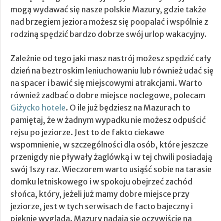
mogą wydawać się nasze polskie Mazury, gdzie także
nad brzegiem jeziora możesz się poopalać i wspólnie z
rodziną spędzić bardzo dobrze swój urlop wakacyjny.
Zależnie od tego jaki masz nastrój możesz spędzić cały
dzień na beztroskim leniuchowaniu lub również udać się
na spacer i bawić się miejscowymi atrakcjami. Warto
również zadbać o dobre miejsce noclegowe, polecam
Giżycko hotele
. O ile już będziesz na Mazurach to
pamiętaj, że w żadnym wypadku nie możesz odpuścić
rejsu po jeziorze. Jest to de fakto ciekawe
wspomnienie, w szczególności dla osób, które jeszcze
przenigdy nie pływały żaglówką i w tej chwili posiadają
swój 1szy raz. Wieczorem warto usiąść sobie na tarasie
domku letniskowego i w spokoju obejrzeć zachód
słońca, który, jeżeli już mamy dobre miejsce przy
jeziorze, jest w tych serwisach de facto bajeczny i
pięknie wygląda. Mazury nadają się oczywiście na