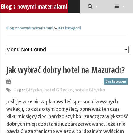
Blog z nowymi materiałami
Blog z nowymi materiałami
»
Bez kategorii
Jak wybrać dobry hotel na Mazurach?
Bez kategorii
Tags:
Giżycko
,
hotel Giżycko
,
hotele Giżycko
Jeśli jeszcze nie zaplanowałeś spersonalizowanych
wakacji, to czas o tym pomyśleć, ponieważ ten czas
kilku miesięcy zleci bardzo szybko i znacząca większość
dobrych miejsc zostanie już zarezerwowana. Jeżeli nie
bawią Cię zagraniczne wyjazdy, to idealnym wyjściem