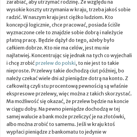
zarabiać, aby utrzymać rodzinę. Ze względu na
wysokie koszty utrzymania w kraju, trzeba jakoś sobie
radzić. W naszym kraju jest ciężko ludziom.
Kto
koncepcji logicznie, chce pracować, posiada ściśle
wyznaczone cele to znajdzie sobie dobrą i należycie
płatną pracę. Będzie dążył do tego, ażeby było
całkiem dobrze. Kto nie ma celów, jest mu nie
najłatwiej. Koncentrując się jednak na tych co wyjechali
i chcę zrobić
przelew do polski
, to nie jest to takie
nieproste. Przelewy takie dochodzą ciut później, bo
należy czekać wiele dni aż pieniądze dotrą na konto. Z
całkowitą czyli stu procentową pewnością są właśnie
ekspresowe przelewy, więc można z takich skorzystać.
Ma możliwość się okazać, że przelew będzie na koncie
w ciągu doby. Na pewno pieniądze dochodzą w tej
samej walucie a bank może przeliczyć je na złotówki,
albo można zrobić to samemu. Jeśli w kraju ktoś
wypłaci pieniądze z bankomatu to jedynie w