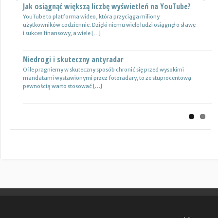
Jak osiągnąć większą liczbę wyświetleń na YouTube?
Certyfikat uprawnień w branży budowlanej
Previous
Next
YouTube to platforma wideo, która przyciąga miliony
Uprawnienia w biznesie budowlanej dotyczą różnych specjalności.
użytkowników codziennie. Dzięki niemu wiele ludzi osiągnęło sławę
Jest to specjalność architektoniczna, niemniej jednak również
i sukces finansowy, a wiele […]
konstrukcyjno-budowlana, inżynieryjna oraz instalacyjna. Warto
mieć […]
Niedrogi i skuteczny antyradar
Drewutnia z palet na działkę
O ile pragniemy w skuteczny sposób chronić się przed wysokimi
mandatami wystawionymi przez fotoradary, to ze stuprocentową
Wiele osób zastanawia się, jaki rodzaj drewutni ogrodowej sprawdzi
pewnością warto stosować […]
się najlepiej w sytuacji bezpiecznego przechowywania na przykład
drewna kominkowego. Z […]