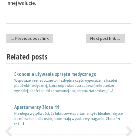
innej walucie.
← Previous post link
Next post link →
Post navigation
Related posts
Ekonomia używania sprzętu medycznego
Nowoczesne lampy
Wyposażenie medyczne to niezbędna część wyposażenia każdej
Nie ulega wątpliwości, że do pojazdów powinno być dobrane
placówki medycznej, która odpowiada za zapewnienie bardzo
oświetlenie wysokiej jakości, które zapewni wysoki poziom
wysokiej jakości opieki zdrowotnej pacjentom. Natomiast, […]
bezpieczeństwa oraz podniesie komfort […]
Apartamenty Złota 44
Wynajem samochodów i naczep – usługi
Nie ulega wątpliwości, że luksusowe apartamenty to idealne miejsce
Z całą pewnością firmy transportowe spedycyjne czy także
do mieszkania dla osób, które mają wysokie wymagania. Złota 44
logistyczne potrzebują przede wszystkim nowoczesnej floty aut,
to […]
które są gotowe do pracy. […]