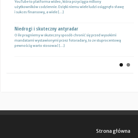
Previous
Next
YouTube to platforma wideo, która przyciąga miliony
Uprawnienia w biznesie budowlanej dotyczą różnych specjalności.
użytkowników codziennie. Dzięki niemu wiele ludzi osiągnęło sławę
Jest to specjalność architektoniczna, niemniej jednak również
i sukces finansowy, a wiele […]
konstrukcyjno-budowlana, inżynieryjna oraz instalacyjna. Warto
mieć […]
Niedrogi i skuteczny antyradar
Drewutnia z palet na działkę
O ile pragniemy w skuteczny sposób chronić się przed wysokimi
mandatami wystawionymi przez fotoradary, to ze stuprocentową
Wiele osób zastanawia się, jaki rodzaj drewutni ogrodowej sprawdzi
pewnością warto stosować […]
się najlepiej w sytuacji bezpiecznego przechowywania na przykład
drewna kominkowego. Z […]
Strona główna