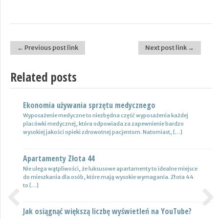
← Previous post link
Next post link →
Post navigation
Related posts
Ekonomia używania sprzętu medycznego
Nowoczesne lampy
Wyposażenie medyczne to niezbędna część wyposażenia każdej
Nie ulega wątpliwości, że do pojazdów powinno być dobrane
placówki medycznej, która odpowiada za zapewnienie bardzo
oświetlenie wysokiej jakości, które zapewni wysoki poziom
wysokiej jakości opieki zdrowotnej pacjentom. Natomiast, […]
bezpieczeństwa oraz podniesie komfort […]
Apartamenty Złota 44
Wynajem samochodów i naczep – usługi
Nie ulega wątpliwości, że luksusowe apartamenty to idealne miejsce
Z całą pewnością firmy transportowe spedycyjne czy także
do mieszkania dla osób, które mają wysokie wymagania. Złota 44
logistyczne potrzebują przede wszystkim nowoczesnej floty aut,
to […]
które są gotowe do pracy. […]
Jak osiągnąć większą liczbę wyświetleń na YouTube?
Certyfikat uprawnień w branży budowlanej