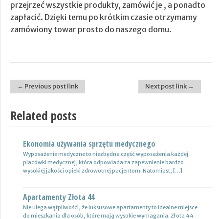
przejrzeć wszystkie produkty, zamówić je , a ponadto
zapłacić. Dzięki temu po krótkim czasie otrzymamy
zamówiony towar prosto do naszego domu.
← Previous post link
Next post link →
Post navigation
Related posts
Ekonomia używania sprzętu medycznego
Nowoczesne lampy
Wyposażenie medyczne to niezbędna część wyposażenia każdej
Nie ulega wątpliwości, że do pojazdów powinno być dobrane
placówki medycznej, która odpowiada za zapewnienie bardzo
oświetlenie wysokiej jakości, które zapewni wysoki poziom
wysokiej jakości opieki zdrowotnej pacjentom. Natomiast, […]
bezpieczeństwa oraz podniesie komfort […]
Apartamenty Złota 44
Wynajem samochodów i naczep – usługi
Nie ulega wątpliwości, że luksusowe apartamenty to idealne miejsce
Z całą pewnością firmy transportowe spedycyjne czy także
do mieszkania dla osób, które mają wysokie wymagania. Złota 44
logistyczne potrzebują przede wszystkim nowoczesnej floty aut,