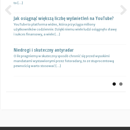
to […]
które są gotowe do pracy. […]
Jak osiągnąć większą liczbę wyświetleń na YouTube?
Certyfikat uprawnień w branży budowlanej
Previous
Next
YouTube to platforma wideo, która przyciąga miliony
Uprawnienia w biznesie budowlanej dotyczą różnych specjalności.
użytkowników codziennie. Dzięki niemu wiele ludzi osiągnęło sławę
Jest to specjalność architektoniczna, niemniej jednak również
i sukces finansowy, a wiele […]
konstrukcyjno-budowlana, inżynieryjna oraz instalacyjna. Warto
mieć […]
Niedrogi i skuteczny antyradar
Drewutnia z palet na działkę
O ile pragniemy w skuteczny sposób chronić się przed wysokimi
mandatami wystawionymi przez fotoradary, to ze stuprocentową
Wiele osób zastanawia się, jaki rodzaj drewutni ogrodowej sprawdzi
pewnością warto stosować […]
się najlepiej w sytuacji bezpiecznego przechowywania na przykład
drewna kominkowego. Z […]