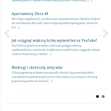
wysokiej jakości opieki zdrowotnej pacjentom. Natomiast, […]
bezpieczeństwa oraz podniesie komfort […]
Apartamenty Złota 44
Wynajem samochodów i naczep – usługi
Nie ulega wątpliwości, że luksusowe apartamenty to idealne miejsce
Z całą pewnością firmy transportowe spedycyjne czy także
do mieszkania dla osób, które mają wysokie wymagania. Złota 44
logistyczne potrzebują przede wszystkim nowoczesnej floty aut,
to […]
które są gotowe do pracy. […]
Jak osiągnąć większą liczbę wyświetleń na YouTube?
Certyfikat uprawnień w branży budowlanej
Previous
Next
YouTube to platforma wideo, która przyciąga miliony
Uprawnienia w biznesie budowlanej dotyczą różnych specjalności.
użytkowników codziennie. Dzięki niemu wiele ludzi osiągnęło sławę
Jest to specjalność architektoniczna, niemniej jednak również
i sukces finansowy, a wiele […]
konstrukcyjno-budowlana, inżynieryjna oraz instalacyjna. Warto
mieć […]
Niedrogi i skuteczny antyradar
Drewutnia z palet na działkę
O ile pragniemy w skuteczny sposób chronić się przed wysokimi
mandatami wystawionymi przez fotoradary, to ze stuprocentową
Wiele osób zastanawia się, jaki rodzaj drewutni ogrodowej sprawdzi
pewnością warto stosować […]
się najlepiej w sytuacji bezpiecznego przechowywania na przykład
drewna kominkowego. Z […]