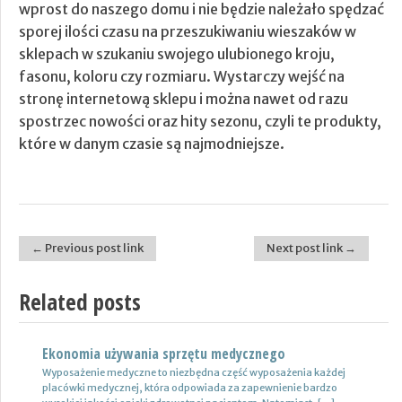
wprost do naszego domu i nie będzie należało spędzać
sporej ilości czasu na przeszukiwaniu wieszaków w
sklepach w szukaniu swojego ulubionego kroju,
fasonu, koloru czy rozmiaru. Wystarczy wejść na
stronę internetową sklepu i można nawet od razu
spostrzec nowości oraz hity sezonu, czyli te produkty,
które w danym czasie są najmodniejsze.
← Previous post link
Next post link →
Post navigation
Related posts
Ekonomia używania sprzętu medycznego
Nowoczesne lampy
Wyposażenie medyczne to niezbędna część wyposażenia każdej
Nie ulega wątpliwości, że do pojazdów powinno być dobrane
placówki medycznej, która odpowiada za zapewnienie bardzo
oświetlenie wysokiej jakości, które zapewni wysoki poziom