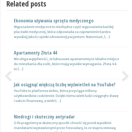
Related posts
Ekonomia używania sprzętu medycznego
Nowoczesne lampy
Wyposażenie medyczne to niezbędna część wyposażenia każdej
Nie ulega wątpliwości, że do pojazdów powinno być dobrane
placówki medycznej, która odpowiada za zapewnienie bardzo
oświetlenie wysokiej jakości, które zapewni wysoki poziom
wysokiej jakości opieki zdrowotnej pacjentom. Natomiast, […]
bezpieczeństwa oraz podniesie komfort […]
Apartamenty Złota 44
Wynajem samochodów i naczep – usługi
Nie ulega wątpliwości, że luksusowe apartamenty to idealne miejsce
Z całą pewnością firmy transportowe spedycyjne czy także
do mieszkania dla osób, które mają wysokie wymagania. Złota 44
logistyczne potrzebują przede wszystkim nowoczesnej floty aut,
to […]
które są gotowe do pracy. […]
Jak osiągnąć większą liczbę wyświetleń na YouTube?
Certyfikat uprawnień w branży budowlanej
Previous
Next
YouTube to platforma wideo, która przyciąga miliony
Uprawnienia w biznesie budowlanej dotyczą różnych specjalności.
użytkowników codziennie. Dzięki niemu wiele ludzi osiągnęło sławę
Jest to specjalność architektoniczna, niemniej jednak również
i sukces finansowy, a wiele […]
konstrukcyjno-budowlana, inżynieryjna oraz instalacyjna. Warto
mieć […]
Niedrogi i skuteczny antyradar
Drewutnia z palet na działkę
O ile pragniemy w skuteczny sposób chronić się przed wysokimi
mandatami wystawionymi przez fotoradary, to ze stuprocentową
Wiele osób zastanawia się, jaki rodzaj drewutni ogrodowej sprawdzi