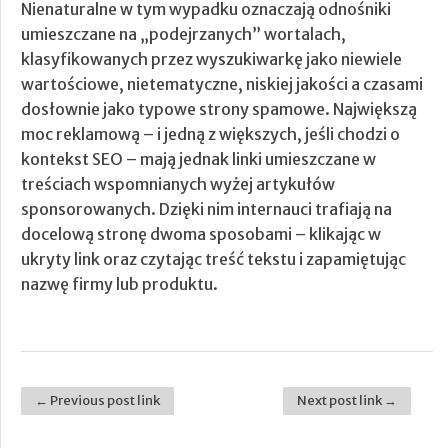
Nienaturalne w tym wypadku oznaczają odnośniki
umieszczane na „podejrzanych” wortalach,
klasyfikowanych przez wyszukiwarkę jako niewiele
wartościowe, nietematyczne, niskiej jakości a czasami
dosłownie jako typowe strony spamowe. Największą
moc reklamową – i jedną z większych, jeśli chodzi o
kontekst SEO – mają jednak linki umieszczane w
treściach wspomnianych wyżej artykułów
sponsorowanych. Dzięki nim internauci trafiają na
docelową stronę dwoma sposobami – klikając w
ukryty link oraz czytając treść tekstu i zapamiętując
nazwę firmy lub produktu.
← Previous post link
Next post link →
Post navigation