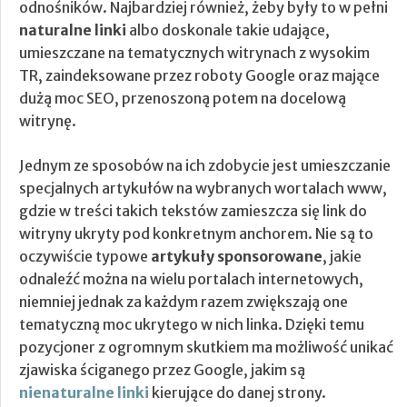
odnośników. Najbardziej również, żeby były to w pełni
naturalne linki
albo doskonale takie udające,
umieszczane na tematycznych witrynach z wysokim
TR, zaindeksowane przez roboty Google oraz mające
dużą moc SEO, przenoszoną potem na docelową
witrynę.
Jednym ze sposobów na ich zdobycie jest umieszczanie
specjalnych artykułów na wybranych wortalach www,
gdzie w treści takich tekstów zamieszcza się link do
witryny ukryty pod konkretnym anchorem. Nie są to
oczywiście typowe
artykuły sponsorowane
, jakie
odnaleźć można na wielu portalach internetowych,
niemniej jednak za każdym razem zwiększają one
tematyczną moc ukrytego w nich linka. Dzięki temu
pozycjoner z ogromnym skutkiem ma możliwość unikać
zjawiska ściganego przez Google, jakim są
nienaturalne linki
kierujące do danej strony.