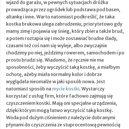
wjazd do garażu, w pewnych sytuacjach dróżka
prowadząca przez ogródek lub podstawa pod basen,
altankę i inne. Warto natomiast podkreślić, że taka
kostka brukowa ulega zabrudzeniu, priorytetowo gdy
mamy zimę i pojawia się śnieg, który zbiera także brud,
a potem roztapia się i może zostawiać brudne ślady,
czasami też coś nam się wyleje, albo zwyczajnie
chodzimy po niej, jeździmy rowerem, samochodem i po
prostu brudzi się. Wiadomo, że ręcznie nie ma
sposobności, żeby wyczyścić taką kostkę, a miałbym
ochotę, ażeby miała normalny kolor i dobrze
wyglądała nieomalże w jaki sposób nowa. Jest
natomiast sposób na
mycie kostki
. Wystarczy
korzystać z usług firm, które fachowo zajmują się
czyszczeniem kostki. Mają oni specjalne urządzenia,
dzięki którym mogą łatwo wyczyścić taką kostkę.
Woda pod dużym ciśnieniem z należycie dobranymi
płynami do czyszczenia ze stuprocentową pewnością