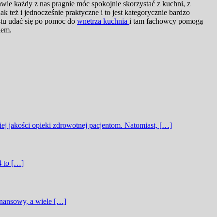
wie każdy z nas pragnie móc spokojnie skorzystać z kuchni, z
 też i jednocześnie praktyczne i to jest kategorycznie bardzo
ostu udać się po pomoc do
wnetrza kuchnia
i tam fachowcy pomogą
iem.
j jakości opieki zdrowotnej pacjentom. Natomiast, […]
4 to […]
inansowy, a wiele […]