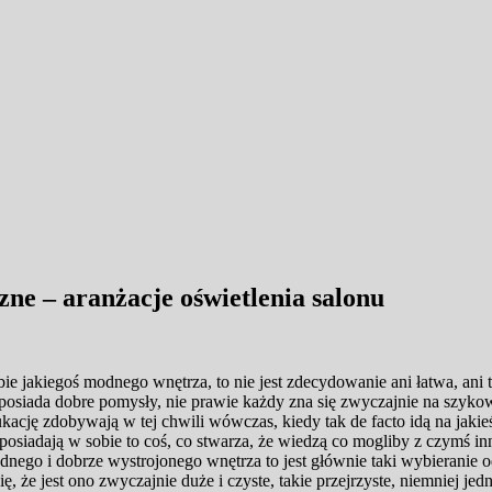
ne – aranżacje oświetlenia salonu
 jakiegoś modnego wnętrza, to nie jest zdecydowanie ani łatwa, ani t
ąc posiada dobre pomysły, nie prawie każdy zna się zwyczajnie na szyko
kację zdobywają w tej chwili wówczas, kiedy tak de facto idą na jakieś
posiadają w sobie to coś, co stwarza, że wiedzą co mogliby z czymś i
ładnego i dobrze wystrojonego wnętrza to jest głównie taki wybieranie
ę, że jest ono zwyczajnie duże i czyste, takie przejrzyste, niemniej je