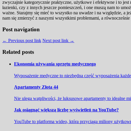
zwyczajnie kategorycznie praktyczne, użytkowe i efektywne i to jes
łazienki, czy z innych jeszcze pomieszczeń, i one muszą nam to umożl
ważne. Starajmy się mieć to wszystko na uwadze i na względzie, a jeż
nam się zmierzyć z naszymi wszystkimi problemami, a równocześnie 
Post navigation
← Previous post link
Next post link →
Related posts
Ekonomia używania sprzętu medycznego
Wyposażenie medyczne to niezbędna część wyposażenia każdej
Apartamenty Złota 44
Nie ulega wątpliwości, że luksusowe apartamenty to idealne m
Jak osiągnąć większą liczbę wyświetleń na YouTube?
YouTube to platforma wideo, która przyciąga miliony użytkown