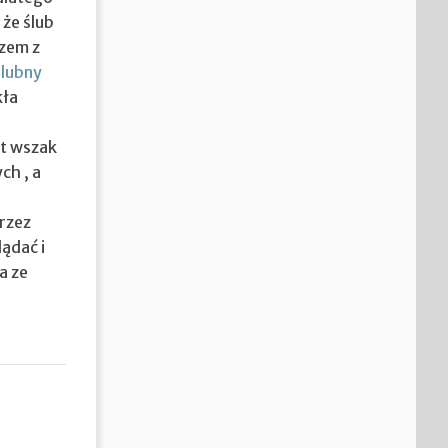
 że ślub
azem z
ślubny
kła
st wszak
ch , a
rzez
ądać i
a ze