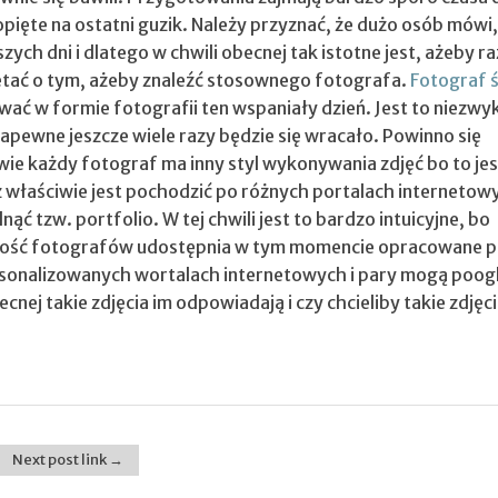
pięte na ostatni guzik.
Należy przyznać, że dużo osób mówi,
szych dni i dlatego w chwili obecnej tak istotne jest, ażeby r
ętać o tym, ażeby znaleźć stosownego fotografa.
Fotograf 
ać w formie fotografii ten wspaniały dzień. Jest to niezwy
zapewne jeszcze wiele razy będzie się wracało. Powinno się
iwie każdy fotograf ma inny styl wykonywania zdjęć bo to je
z właściwie jest pochodzić po różnych portalach internetowy
ąć tzw. portfolio. W tej chwili jest to bardzo intuicyjne, bo
ość fotografów udostępnia w tym momencie opracowane p
ersonalizowanych wortalach internetowych i pary mogą poogl
ecnej takie zdjęcia im odpowiadają i czy chcieliby takie zdjęci
Next post link →