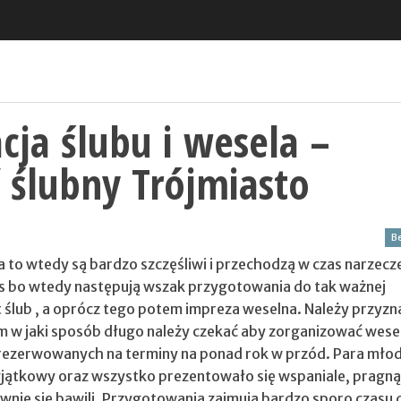
cja ślubu i wesela –
 ślubny Trójmiasto
Be
za to wtedy są bardzo szczęśliwi i przechodzą w czas narzec
as bo wtedy następują wszak przygotowania do tak ważnej
t ślub , a oprócz tego potem impreza weselna. Należy przyzn
ym w jaki sposób długo należy czekać aby zorganizować wesel
arezerwowanych na terminy na ponad rok w przód. Para młod
yjątkowy oraz wszystko prezentowało się wspaniale, pragn
wnie się bawili. Przygotowania zajmują bardzo sporo czasu 