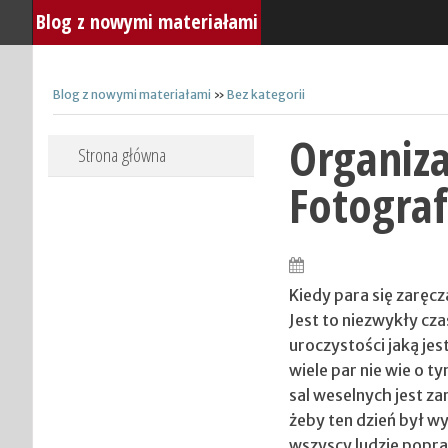
Blog z nowymi materiałami
Blog z nowymi materiałami
»
Bez kategorii
Organiza
Skip to content
Strona główna
Fotograf
Kiedy para się zaręc
Jest to niezwykły cz
uroczystości jaką jes
wiele par nie wie o t
sal weselnych jest z
żeby ten dzień był w
wszyscy ludzie popra