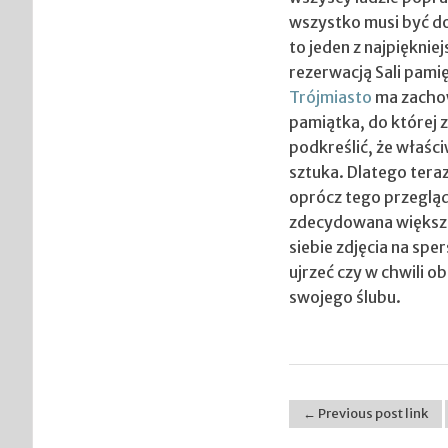
wszystko musi być do
to jeden z najpiękniej
rezerwacją Sali pami
Trójmiasto
ma zachow
pamiątka, do której 
podkreślić, że właśc
sztuka. Dlatego tera
oprócz tego przeglądn
zdecydowana większ
siebie zdjęcia na sp
ujrzeć czy w chwili ob
swojego ślubu.
← Previous post link
Post navigation