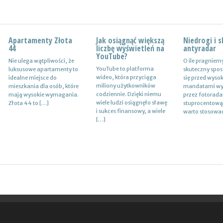
Apartamenty Złota
Wynajem
Jak osiągnąć większą
Certyfikat uprawnień
Niedrogi i 
Drewutnia z
44
samochodów i
liczbę wyświetleń na
w branży budowlanej
antyradar
działkę
naczep – usługi
YouTube?
Nie ulega wątpliwości, że
Uprawnienia w biznesie
O ile pragniem
Wiele osób zas
Z całą pewnością firmy
YouTube to platforma
luksusowe apartamenty to
budowlanej dotyczą
skuteczny spos
jaki rodzaj dre
transportowe spedycyjne
wideo, która przyciąga
idealne miejsce do
różnych specjalności. Jest
się przed wyso
ogrodowej spra
czy także logistyczne
miliony użytkowników
mieszkania dla osób, które
to specjalność
mandatami wy
najlepiej w sytu
potrzebują przede
codziennie. Dzięki niemu
mają wysokie wymagania.
architektoniczna, niemniej
przez fotoradar
bezpiecznego
wszystkim nowoczesnej
wiele ludzi osiągnęło sławę
Złota 44 to […]
jednak również
stuprocentową
przechowywan
floty aut, które są gotowe
i sukces finansowy, a wiele
konstrukcyjno-
warto stosowa
przykład drew
do pracy. […]
[…]
budowlana, inżynieryjna
kominkowego. 
oraz instalacyjna. Warto
mieć […]