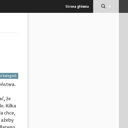
Strona główna
z kategorii
zeństwa.
ać, że
e. Kilka
a chce,
ą ażeby
dlatego