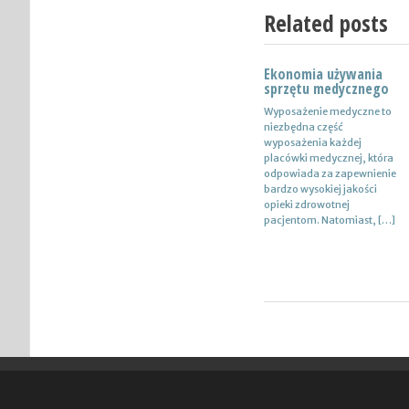
Related posts
Ekonomia używania
Nowoczesne lampy
sprzętu medycznego
Nie ulega wątpliwości, że
Wyposażenie medyczne to
do pojazdów powinno być
niezbędna część
dobrane oświetlenie
wyposażenia każdej
wysokiej jakości, które
placówki medycznej, która
zapewni wysoki poziom
odpowiada za zapewnienie
bezpieczeństwa oraz
bardzo wysokiej jakości
podniesie komfort […]
opieki zdrowotnej
pacjentom. Natomiast, […]