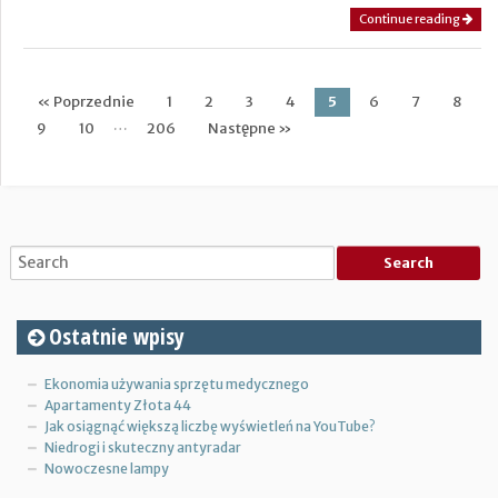
Continue reading
« Poprzednie
1
2
3
4
5
6
7
8
Post navigation
…
9
10
206
Następne »
Ostatnie wpisy
Ekonomia używania sprzętu medycznego
Apartamenty Złota 44
Jak osiągnąć większą liczbę wyświetleń na YouTube?
Niedrogi i skuteczny antyradar
Nowoczesne lampy