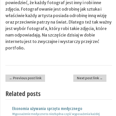
powiedzieć, że każdy fotograf jest inny i robi inne
zdjęcia. Fotografowanie jest odrobinę jak sztuka i
właściwie każdy artysta posiada odrobinę inną wizję
oraz przeciwnie patrzy na świat. Dlatego też tak ważny
jest wybór fotografa, który robi takie zdjęcia, które
nam odpowiadają. Na szczęście dzisiaj w dobie
internetu jest to zwyczajne i wystarczy przejrzeć
portfolio.
← Previous post link
Next post link →
Post navigation
Related posts
Ekonomia używania sprzętu medycznego
Nowoczesne lampy
Wyposażenie medyczne to niezbędna część wyposażenia każdej
Nie ulega wątpliwości, że do pojazdów powinno być dobrane