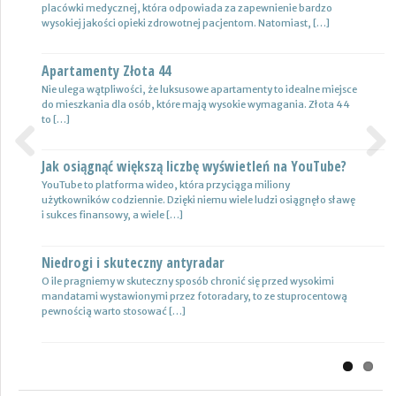
placówki medycznej, która odpowiada za zapewnienie bardzo
oświetlenie wysokiej jakości, które zapewni wysoki poziom
wysokiej jakości opieki zdrowotnej pacjentom. Natomiast, […]
bezpieczeństwa oraz podniesie komfort […]
Apartamenty Złota 44
Wynajem samochodów i naczep – usługi
Nie ulega wątpliwości, że luksusowe apartamenty to idealne miejsce
Z całą pewnością firmy transportowe spedycyjne czy także
do mieszkania dla osób, które mają wysokie wymagania. Złota 44
logistyczne potrzebują przede wszystkim nowoczesnej floty aut,
to […]
które są gotowe do pracy. […]
Jak osiągnąć większą liczbę wyświetleń na YouTube?
Certyfikat uprawnień w branży budowlanej
Previous
Next
YouTube to platforma wideo, która przyciąga miliony
Uprawnienia w biznesie budowlanej dotyczą różnych specjalności.
użytkowników codziennie. Dzięki niemu wiele ludzi osiągnęło sławę
Jest to specjalność architektoniczna, niemniej jednak również
i sukces finansowy, a wiele […]
konstrukcyjno-budowlana, inżynieryjna oraz instalacyjna. Warto
mieć […]
Niedrogi i skuteczny antyradar
Drewutnia z palet na działkę
O ile pragniemy w skuteczny sposób chronić się przed wysokimi
mandatami wystawionymi przez fotoradary, to ze stuprocentową
Wiele osób zastanawia się, jaki rodzaj drewutni ogrodowej sprawdzi
pewnością warto stosować […]
się najlepiej w sytuacji bezpiecznego przechowywania na przykład
drewna kominkowego. Z […]