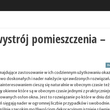
ystrój pomieszczenia –
Be
najdujące zastosowanie w ich codziennym użytkowaniu okazu
owo doskonałych i nader należycie sprawdzonych rozwiązań
ainteresowaniem cieszą się naturalnie w obecnym czasie też
ty
okienne które są w obecnym czasie jednymi z praktyczniejs
osowanych osłon okna.
Jest to rozwiązanie po które w dniu dz
 sięgają nader w ogromnej liczbie przypadków i swobodnie
zególnie szerokim możliwościom dekoracyjnym istnieje równie