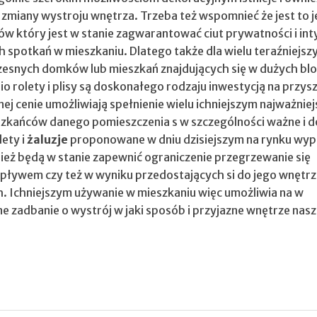
zmiany wystroju wnętrza. Trzeba też wspomnieć że jest to j
w który jest w stanie zagwarantować ciut prywatności i in
h spotkań w mieszkaniu. Dlatego także dla wielu teraźniejsz
snych domków lub mieszkań znajdujących się w dużych bl
 rolety i plisy są doskonałego rodzaju inwestycją na przyszł
ej cenie umożliwiają spełnienie wielu ichniejszym najważnie
eszkańców danego pomieszczenia s w szczególności ważne i d
lety i
żaluzje
proponowane w dniu dzisiejszym na rynku wyp
ież będą w stanie zapewnić ograniczenie przegrzewanie się
pływem czy też w wyniku przedostających si do jego wnętr
. Ichniejszym używanie w mieszkaniu więc umożliwia na w
e zadbanie o wystrój w jaki sposób i przyjazne wnętrze nas