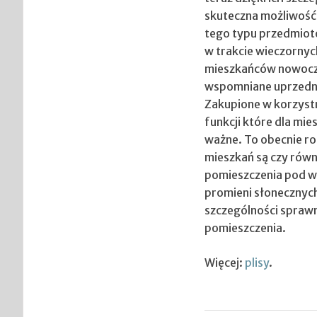
skuteczna możliwość 
tego typu przedmiotó
w trakcie wieczornyc
mieszkańców nowocze
wspomniane uprzednio
Zakupione w korzystn
funkcji które dla mi
ważne. To obecnie ro
mieszkań są czy równ
pomieszczenia pod w
promieni słonecznych
szczególności sprawn
pomieszczenia.
Więcej:
plisy
.