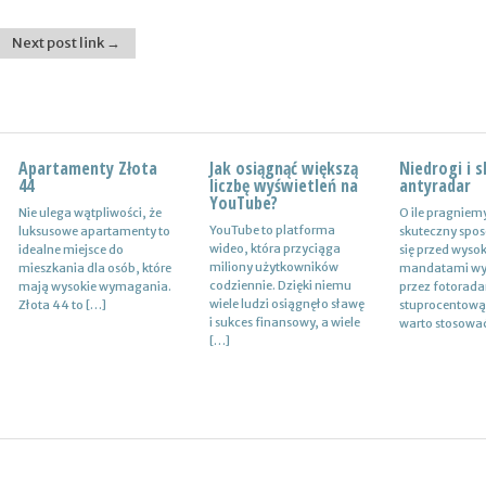
Next post link →
Apartamenty Złota
Wynajem
Jak osiągnąć większą
Certyfikat uprawnień
Niedrogi i 
Drewutnia z
44
samochodów i
liczbę wyświetleń na
w branży budowlanej
antyradar
działkę
naczep – usługi
YouTube?
Nie ulega wątpliwości, że
Uprawnienia w biznesie
O ile pragniem
Wiele osób zas
Z całą pewnością firmy
YouTube to platforma
luksusowe apartamenty to
budowlanej dotyczą
skuteczny spos
jaki rodzaj dre
transportowe spedycyjne
wideo, która przyciąga
idealne miejsce do
różnych specjalności. Jest
się przed wyso
ogrodowej spra
czy także logistyczne
miliony użytkowników
mieszkania dla osób, które
to specjalność
mandatami wy
najlepiej w sytu
potrzebują przede
codziennie. Dzięki niemu
mają wysokie wymagania.
architektoniczna, niemniej
przez fotoradar
bezpiecznego
wszystkim nowoczesnej
wiele ludzi osiągnęło sławę
Złota 44 to […]
jednak również
stuprocentową
przechowywan
floty aut, które są gotowe
i sukces finansowy, a wiele
konstrukcyjno-
warto stosowa
przykład drew
do pracy. […]
[…]
budowlana, inżynieryjna
kominkowego. 
oraz instalacyjna. Warto
mieć […]