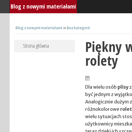
Blog z nowymi materiałami
Blog z nowymi materiałami
»
Bez kategorii
Piękny w
Skip to content
Strona główna
rolety
Dla wielu osób
plisy
z
być jednym z wyjątk
Analogicznie dużym z
różnokolorowe
role
wielu sytuacjach st
użytkownicy mieszkań
teraz dzięki ich szc