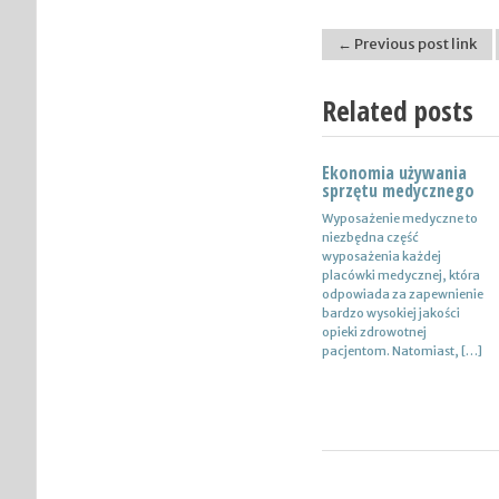
← Previous post link
Post navigation
Related posts
Ekonomia używania
Nowoczesne lampy
sprzętu medycznego
Nie ulega wątpliwości, że
Wyposażenie medyczne to
do pojazdów powinno być
niezbędna część
dobrane oświetlenie
wyposażenia każdej
wysokiej jakości, które
placówki medycznej, która
zapewni wysoki poziom
odpowiada za zapewnienie
bezpieczeństwa oraz
bardzo wysokiej jakości
podniesie komfort […]
opieki zdrowotnej
pacjentom. Natomiast, […]