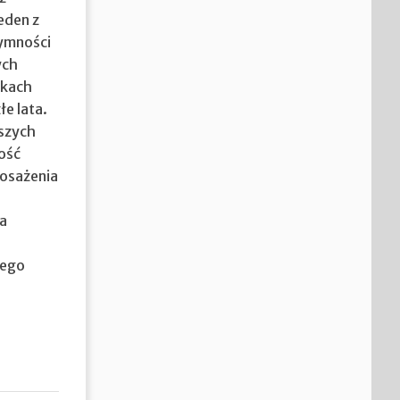
eden z
tymności
ych
okach
e lata.
jszych
ość
osażenia
za
zego