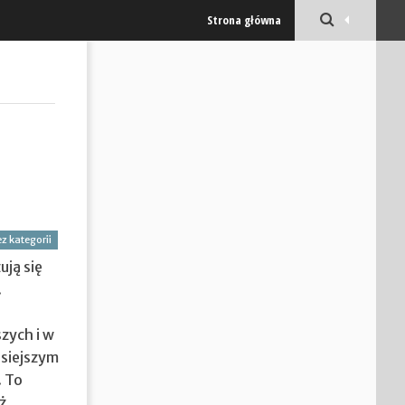
Strona główna
z kategorii
ją się
.
zych i w
isiejszym
. To
ż