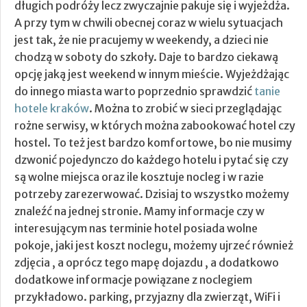
długich podróży lecz zwyczajnie pakuje się i wyjeżdża.
A przy tym w chwili obecnej coraz w wielu sytuacjach
jest tak, że nie pracujemy w weekendy, a dzieci nie
chodzą w soboty do szkoły.
Daje to bardzo ciekawą
opcję jaką jest weekend w innym mieście. Wyjeżdżając
do innego miasta warto poprzednio sprawdzić
tanie
hotele kraków
. Można to zrobić w sieci przeglądając
rożne serwisy, w których można zabookować hotel czy
hostel. To też jest bardzo komfortowe, bo nie musimy
dzwonić pojedynczo do każdego hotelu i pytać się czy
są wolne miejsca oraz ile kosztuje nocleg i w razie
potrzeby zarezerwować. Dzisiaj to wszystko możemy
znaleźć na jednej stronie. Mamy informacje czy w
interesującym nas terminie hotel posiada wolne
pokoje, jaki jest koszt noclegu, możemy ujrzeć również
zdjęcia , a oprócz tego mapę dojazdu , a dodatkowo
dodatkowe informacje powiązane z noclegiem
przykładowo. parking, przyjazny dla zwierząt, WiFi i