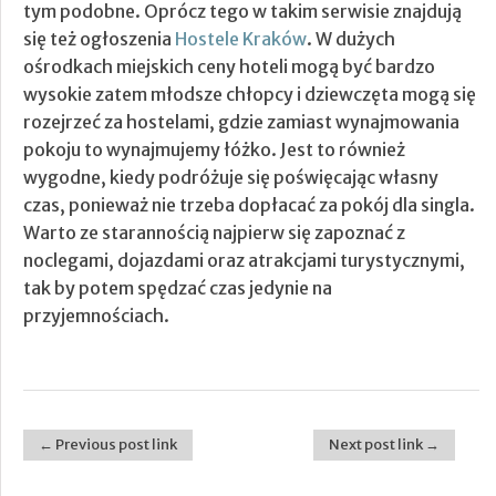
tym podobne. Oprócz tego w takim serwisie znajdują
się też ogłoszenia
Hostele Kraków
. W dużych
ośrodkach miejskich ceny hoteli mogą być bardzo
wysokie zatem młodsze chłopcy i dziewczęta mogą się
rozejrzeć za hostelami, gdzie zamiast wynajmowania
pokoju to wynajmujemy łóżko. Jest to również
wygodne, kiedy podróżuje się poświęcając własny
czas, ponieważ nie trzeba dopłacać za pokój dla singla.
Warto ze starannością najpierw się zapoznać z
noclegami, dojazdami oraz atrakcjami turystycznymi,
tak by potem spędzać czas jedynie na
przyjemnościach.
← Previous post link
Next post link →
Post navigation