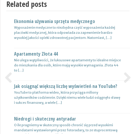
Related posts
Ekonomia używania sprzętu medycznego
Nowoczesne lampy
Wyposażenie medyczne to niezbędna część wyposażenia każdej
Nie ulega wątpliwości, że do pojazdów powinno być dobrane
placówki medycznej, która odpowiada za zapewnienie bardzo
oświetlenie wysokiej jakości, które zapewni wysoki poziom
wysokiej jakości opieki zdrowotnej pacjentom. Natomiast, […]
bezpieczeństwa oraz podniesie komfort […]
Apartamenty Złota 44
Wynajem samochodów i naczep – usługi
Nie ulega wątpliwości, że luksusowe apartamenty to idealne miejsce
Z całą pewnością firmy transportowe spedycyjne czy także
do mieszkania dla osób, które mają wysokie wymagania. Złota 44
logistyczne potrzebują przede wszystkim nowoczesnej floty aut,
to […]
które są gotowe do pracy. […]
Jak osiągnąć większą liczbę wyświetleń na YouTube?
Certyfikat uprawnień w branży budowlanej
Previous
Next
YouTube to platforma wideo, która przyciąga miliony
Uprawnienia w biznesie budowlanej dotyczą różnych specjalności.
użytkowników codziennie. Dzięki niemu wiele ludzi osiągnęło sławę
Jest to specjalność architektoniczna, niemniej jednak również
i sukces finansowy, a wiele […]
konstrukcyjno-budowlana, inżynieryjna oraz instalacyjna. Warto
mieć […]
Niedrogi i skuteczny antyradar
Drewutnia z palet na działkę
O ile pragniemy w skuteczny sposób chronić się przed wysokimi
mandatami wystawionymi przez fotoradary, to ze stuprocentową
Wiele osób zastanawia się, jaki rodzaj drewutni ogrodowej sprawdzi