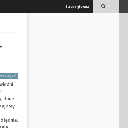
Strona główna
–
z kategorii
wiedni
e
y, dane
uje się
 błędnie.
rają