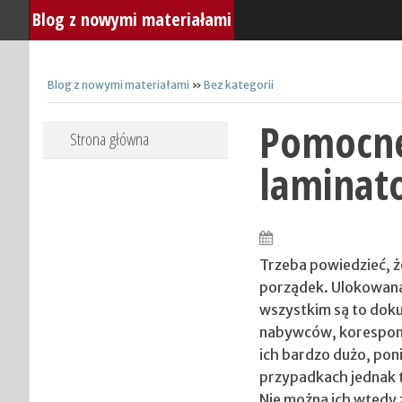
Blog z nowymi materiałami
Blog z nowymi materiałami
»
Bez kategorii
Pomocne
Skip to content
Strona główna
laminato
Trzeba powiedzieć, ż
porządek. Ulokowana
wszystkim są to doku
nabywców, koresponde
ich bardzo dużo, p
przypadkach jednak t
Nie można ich wtedy z