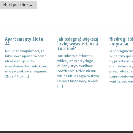
Next post link →
Apartamenty Złota
Wynajem
Jak osiągnąć większą
Certyfikat uprawnień
Niedrogi i 
Drewutnia z
44
samochodów i
liczbę wyświetleń na
w branży budowlanej
antyradar
działkę
naczep – usługi
YouTube?
Nie ulega wątpliwości, że
Uprawnienia w biznesie
O ile pragniem
Wiele osób zas
Z całą pewnością firmy
YouTube to platforma
luksusowe apartamenty to
budowlanej dotyczą
skuteczny spos
jaki rodzaj dre
transportowe spedycyjne
wideo, która przyciąga
idealne miejsce do
różnych specjalności. Jest
się przed wyso
ogrodowej spra
czy także logistyczne
miliony użytkowników
mieszkania dla osób, które
to specjalność
mandatami wy
najlepiej w sytu
potrzebują przede
codziennie. Dzięki niemu
mają wysokie wymagania.
architektoniczna, niemniej
przez fotoradar
bezpiecznego
wszystkim nowoczesnej
wiele ludzi osiągnęło sławę
Złota 44 to […]
jednak również
stuprocentową
przechowywan
floty aut, które są gotowe
i sukces finansowy, a wiele
konstrukcyjno-
warto stosowa
przykład drew
do pracy. […]
[…]
budowlana, inżynieryjna
kominkowego. 
oraz instalacyjna. Warto
mieć […]