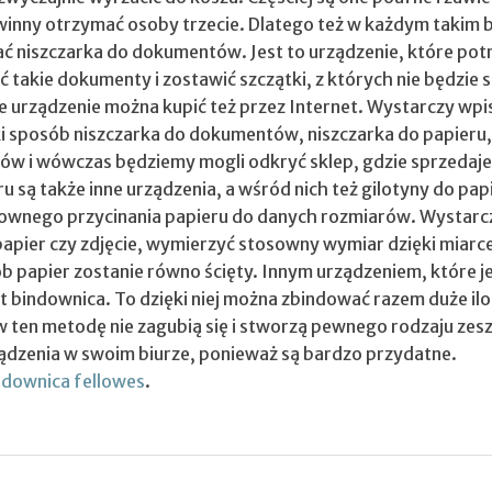
winny otrzymać osoby trzecie. Dlatego też w każdym takim 
ć niszczarka do dokumentów. Jest to urządzenie, które potr
 takie dokumenty i zostawić szczątki, z których nie będzie s
ie urządzenie można kupić też przez Internet. Wystarczy wpi
i sposób niszczarka do dokumentów, niszczarka do papieru,
w i wówczas będziemy mogli odkryć sklep, gdzie sprzedaje 
 są także inne urządzenia, a wśród nich też gilotyny do pap
ownego przycinania papieru do danych rozmiarów. Wystarc
apier czy zdjęcie, wymierzyć stosowny wymiar dzięki miarce
ób papier zostanie równo ścięty. Innym urządzeniem, które j
t bindownica. To dzięki niej można zbindować razem duże ilo
ten metodę nie zagubią się i stworzą pewnego rodzaju zesz
ządzenia w swoim biurze, ponieważ są bardzo przydatne.
ndownica fellowes
.