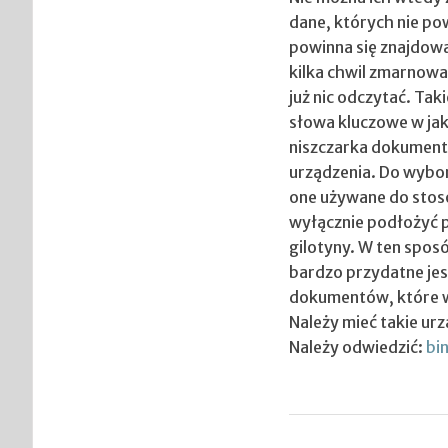
dane, których nie po
powinna się znajdowa
kilka chwil zmarnować
już nic odczytać. Tak
słowa kluczowe w jak
niszczarka dokumentó
urządzenia. Do wyboru
one używane do stos
wyłącznie podłożyć p
gilotyny. W ten spos
bardzo przydatne jes
dokumentów, które w 
Należy mieć takie ur
Należy odwiedzić:
bi