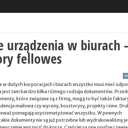
 urządzenia w biurach 
ry fellowes
Be
e w dużych korporacjach i biurach wszystko musi mieć odpo
 jest tam bardzo kilka różnego rodzaju dokumentów. Przed
menty, które związane są z firmą, mogą to być także faktur
ncja mailowa czy wyceny, kosztorysy, projekty i inne.
Druk
onieważ pomagają usystematyzować wszystko. W pewnych
akie dokumenty nie są już potrzebne lub wydrukowaliśmy je
wyczajnie wyrzucić do kosza. Częściej są one poufne i zawie