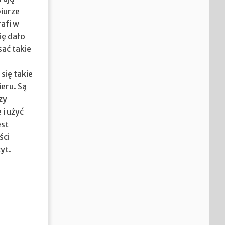
biurze
afi w
ię dało
sać takie
się takie
ieru. Są
zy
 i użyć
est
ści
yt.