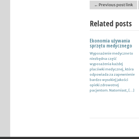
← Previous post link
Post navigation
Related posts
Ekonomia używania
Nowoczesne lampy
sprzętu medycznego
Nie ulega wątpliwości, że
Wyposażenie medyczne to
do pojazdów powinno być
niezbędna część
dobrane oświetlenie
wyposażenia każdej
wysokiej jakości, które
placówki medycznej, która
zapewni wysoki poziom
odpowiada za zapewnienie
bezpieczeństwa oraz
bardzo wysokiej jakości
podniesie komfort […]
opieki zdrowotnej
pacjentom. Natomiast, […]