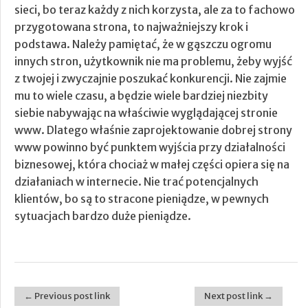
sieci, bo teraz każdy z nich korzysta, ale za to fachowo
przygotowana strona, to najważniejszy krok i
podstawa. Należy pamiętać, że w gąszczu ogromu
innych stron, użytkownik nie ma problemu, żeby wyjść
z twojej i zwyczajnie poszukać konkurencji. Nie zajmie
mu to wiele czasu, a będzie wiele bardziej niezbity
siebie nabywając na właściwie wyglądającej stronie
www. Dlatego właśnie zaprojektowanie dobrej strony
www powinno być punktem wyjścia przy działalności
biznesowej, która chociaż w małej części opiera się na
działaniach w internecie. Nie trać potencjalnych
klientów, bo są to stracone pieniądze, w pewnych
sytuacjach bardzo duże pieniądze.
← Previous post link
Next post link →
Post navigation