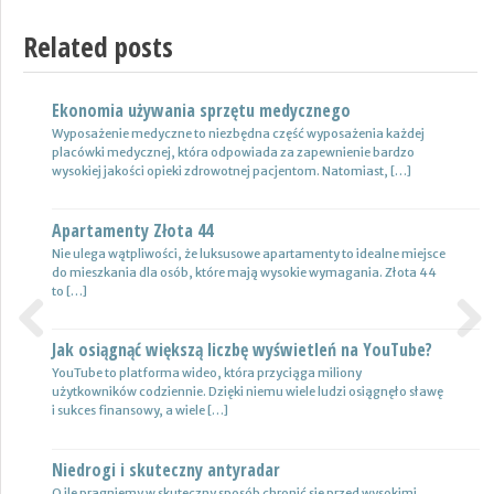
Related posts
Ekonomia używania sprzętu medycznego
Nowoczesne lampy
Wyposażenie medyczne to niezbędna część wyposażenia każdej
Nie ulega wątpliwości, że do pojazdów powinno być dobrane
placówki medycznej, która odpowiada za zapewnienie bardzo
oświetlenie wysokiej jakości, które zapewni wysoki poziom
wysokiej jakości opieki zdrowotnej pacjentom. Natomiast, […]
bezpieczeństwa oraz podniesie komfort […]
Apartamenty Złota 44
Wynajem samochodów i naczep – usługi
Nie ulega wątpliwości, że luksusowe apartamenty to idealne miejsce
Z całą pewnością firmy transportowe spedycyjne czy także
do mieszkania dla osób, które mają wysokie wymagania. Złota 44
logistyczne potrzebują przede wszystkim nowoczesnej floty aut,
to […]
które są gotowe do pracy. […]
Jak osiągnąć większą liczbę wyświetleń na YouTube?
Certyfikat uprawnień w branży budowlanej
Previous
Next
YouTube to platforma wideo, która przyciąga miliony
Uprawnienia w biznesie budowlanej dotyczą różnych specjalności.
użytkowników codziennie. Dzięki niemu wiele ludzi osiągnęło sławę
Jest to specjalność architektoniczna, niemniej jednak również
i sukces finansowy, a wiele […]
konstrukcyjno-budowlana, inżynieryjna oraz instalacyjna. Warto
mieć […]
Niedrogi i skuteczny antyradar
Drewutnia z palet na działkę
O ile pragniemy w skuteczny sposób chronić się przed wysokimi