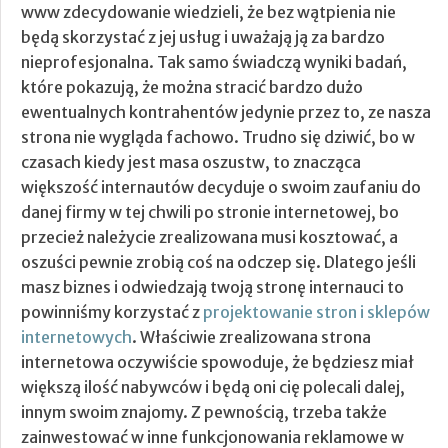
www zdecydowanie wiedzieli, że bez wątpienia nie
będą skorzystać z jej usług i uważają ją za bardzo
nieprofesjonalna. Tak samo świadczą wyniki badań,
które pokazują, że można stracić bardzo dużo
ewentualnych kontrahentów jedynie przez to, ze nasza
strona nie wygląda fachowo.
Trudno się dziwić, bo w
czasach kiedy jest masa oszustw, to znacząca
większość internautów decyduje o swoim zaufaniu do
danej firmy w tej chwili po stronie internetowej, bo
przecież należycie zrealizowana musi kosztować, a
oszuści pewnie zrobią coś na odczep się. Dlatego jeśli
masz biznes i odwiedzają twoją stronę internauci to
powinniśmy korzystać z
projektowanie stron i sklepów
internetowych
. Właściwie zrealizowana strona
internetowa oczywiście spowoduje, że będziesz miał
większą ilość nabywców i będą oni cię polecali dalej,
innym swoim znajomy. Z pewnością, trzeba także
zainwestować w inne funkcjonowania reklamowe w