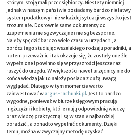
którymi stoją mali przedsiębiorcy. Niestety niemniej
jednak w naszym państwie posiadamy bardzo niełatwy
system podatkowy i nie w każdej sytuacji wszystko jest
zrozumiałe. Dosłownie same dokumenty do
uzupełnienia nie są zwyczajne i nie są bezsporne.
Należy spędzić bardzo wiele czasu w urzędach , a
oprócz tego studiując wszelakiego rodzaju poradniki, a
potem przeważnie i tak okazuje się, że zostały one źle
wypełnione i powinno się w przyszłości jeszcze raz
ruszyć do urzędu.
W większości nawet urzędnicy nie do
końca wiedzą jak to należy posiada z dużą uwagą
wyglądać. Dlatego w tym momencie warto
zainwestować w
argus-rachunki.pl
. Jest to bardzo
wygodne, ponieważ w biurze księgowym pracują
mężczyźni i kobiety, które mają odpowiednią wiedzę
oraz wiedzę praktyczną i są w stanie najbardziej
poradzić , a ponadto wypełnić dokumenty. Dzięki
temu, można w zwyczajny metodę uzyskać