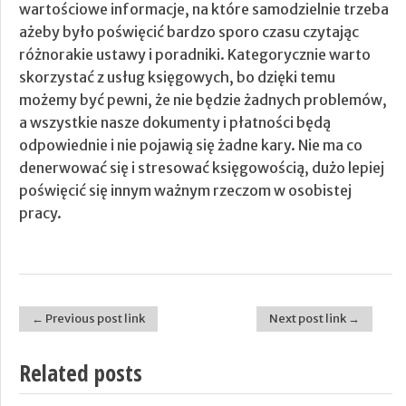
wartościowe informacje, na które samodzielnie trzeba
ażeby było poświęcić bardzo sporo czasu czytając
różnorakie ustawy i poradniki. Kategorycznie warto
skorzystać z usług księgowych, bo dzięki temu
możemy być pewni, że nie będzie żadnych problemów,
a wszystkie nasze dokumenty i płatności będą
odpowiednie i nie pojawią się żadne kary. Nie ma co
denerwować się i stresować księgowością, dużo lepiej
poświęcić się innym ważnym rzeczom w osobistej
pracy.
← Previous post link
Next post link →
Post navigation
Related posts