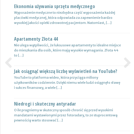
Ekonomia używania sprzętu medycznego
Nowoczesne lampy
Wyposażenie medyczne to niezbędna część wyposażenia każdej
Nie ulega wątpliwości, że do pojazdów powinno być dobrane
placówki medycznej, która odpowiada za zapewnienie bardzo
oświetlenie wysokiej jakości, które zapewni wysoki poziom
wysokiej jakości opieki zdrowotnej pacjentom. Natomiast, […]
bezpieczeństwa oraz podniesie komfort […]
Apartamenty Złota 44
Wynajem samochodów i naczep – usługi
Nie ulega wątpliwości, że luksusowe apartamenty to idealne miejsce
Z całą pewnością firmy transportowe spedycyjne czy także
do mieszkania dla osób, które mają wysokie wymagania. Złota 44
logistyczne potrzebują przede wszystkim nowoczesnej floty aut,
to […]
które są gotowe do pracy. […]
Jak osiągnąć większą liczbę wyświetleń na YouTube?
Certyfikat uprawnień w branży budowlanej
Previous
Next
YouTube to platforma wideo, która przyciąga miliony
Uprawnienia w biznesie budowlanej dotyczą różnych specjalności.
użytkowników codziennie. Dzięki niemu wiele ludzi osiągnęło sławę
Jest to specjalność architektoniczna, niemniej jednak również
i sukces finansowy, a wiele […]
konstrukcyjno-budowlana, inżynieryjna oraz instalacyjna. Warto
mieć […]
Niedrogi i skuteczny antyradar
Drewutnia z palet na działkę
O ile pragniemy w skuteczny sposób chronić się przed wysokimi
mandatami wystawionymi przez fotoradary, to ze stuprocentową
Wiele osób zastanawia się, jaki rodzaj drewutni ogrodowej sprawdzi
pewnością warto stosować […]
się najlepiej w sytuacji bezpiecznego przechowywania na przykład
drewna kominkowego. Z […]