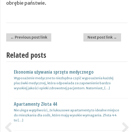
obrębie państwie.
← Previous post link
Next post link →
Post navigation
Related posts
Ekonomia używania sprzętu medycznego
Nowoczesne lampy
Wyposażenie medyczne to niezbędna część wyposażenia każdej
Nie ulega wątpliwości, że do pojazdów powinno być dobrane
placówki medycznej, która odpowiada za zapewnienie bardzo
oświetlenie wysokiej jakości, które zapewni wysoki poziom
wysokiej jakości opieki zdrowotnej pacjentom. Natomiast, […]
bezpieczeństwa oraz podniesie komfort […]
Apartamenty Złota 44
Wynajem samochodów i naczep – usługi
Nie ulega wątpliwości, że luksusowe apartamenty to idealne miejsce
Z całą pewnością firmy transportowe spedycyjne czy także
do mieszkania dla osób, które mają wysokie wymagania. Złota 44
logistyczne potrzebują przede wszystkim nowoczesnej floty aut,
to […]
które są gotowe do pracy. […]