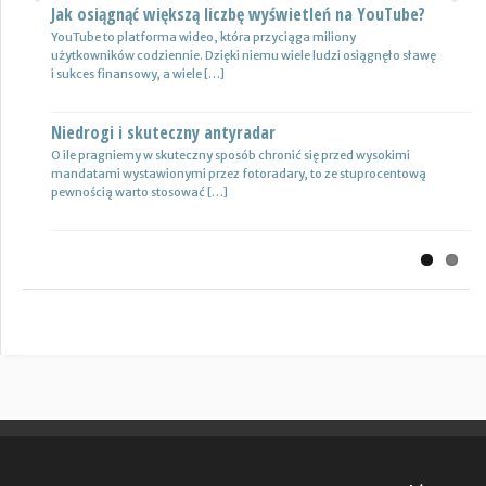
Jak osiągnąć większą liczbę wyświetleń na YouTube?
Certyfikat uprawnień w branży budowlanej
Previous
Next
YouTube to platforma wideo, która przyciąga miliony
Uprawnienia w biznesie budowlanej dotyczą różnych specjalności.
użytkowników codziennie. Dzięki niemu wiele ludzi osiągnęło sławę
Jest to specjalność architektoniczna, niemniej jednak również
i sukces finansowy, a wiele […]
konstrukcyjno-budowlana, inżynieryjna oraz instalacyjna. Warto
mieć […]
Niedrogi i skuteczny antyradar
Drewutnia z palet na działkę
O ile pragniemy w skuteczny sposób chronić się przed wysokimi
mandatami wystawionymi przez fotoradary, to ze stuprocentową
Wiele osób zastanawia się, jaki rodzaj drewutni ogrodowej sprawdzi
pewnością warto stosować […]
się najlepiej w sytuacji bezpiecznego przechowywania na przykład
drewna kominkowego. Z […]