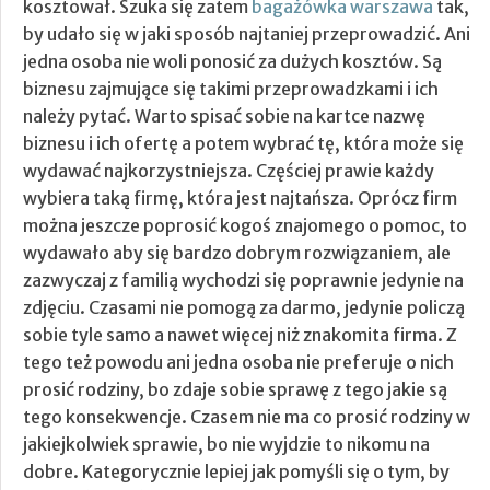
kosztował.
Szuka się zatem
bagażówka warszawa
tak,
by udało się w jaki sposób najtaniej przeprowadzić. Ani
jedna osoba nie woli ponosić za dużych kosztów. Są
biznesu zajmujące się takimi przeprowadzkami i ich
należy pytać. Warto spisać sobie na kartce nazwę
biznesu i ich ofertę a potem wybrać tę, która może się
wydawać najkorzystniejsza. Częściej prawie każdy
wybiera taką firmę, która jest najtańsza. Oprócz firm
można jeszcze poprosić kogoś znajomego o pomoc, to
wydawało aby się bardzo dobrym rozwiązaniem, ale
zazwyczaj z familią wychodzi się poprawnie jedynie na
zdjęciu. Czasami nie pomogą za darmo, jedynie policzą
sobie tyle samo a nawet więcej niż znakomita firma. Z
tego też powodu ani jedna osoba nie preferuje o nich
prosić rodziny, bo zdaje sobie sprawę z tego jakie są
tego konsekwencje. Czasem nie ma co prosić rodziny w
jakiejkolwiek sprawie, bo nie wyjdzie to nikomu na
dobre. Kategorycznie lepiej jak pomyśli się o tym, by