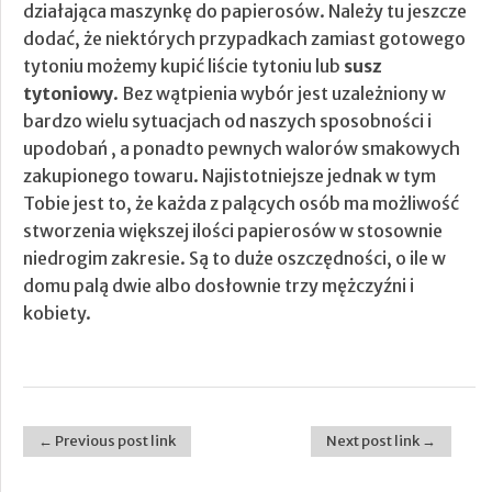
działająca maszynkę do papierosów. Należy tu jeszcze
dodać, że niektórych przypadkach zamiast gotowego
tytoniu możemy kupić liście tytoniu lub
susz
tytoniowy
. Bez wątpienia wybór jest uzależniony w
bardzo wielu sytuacjach od naszych sposobności i
upodobań , a ponadto pewnych walorów smakowych
zakupionego towaru. Najistotniejsze jednak w tym
Tobie jest to, że każda z palących osób ma możliwość
stworzenia większej ilości papierosów w stosownie
niedrogim zakresie. Są to duże oszczędności, o ile w
domu palą dwie albo dosłownie trzy mężczyźni i
kobiety.
← Previous post link
Next post link →
Post navigation