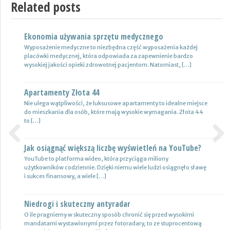
Related posts
Ekonomia używania sprzętu medycznego
Nowoczesne lampy
Wyposażenie medyczne to niezbędna część wyposażenia każdej
Nie ulega wątpliwości, że do pojazdów powinno być dobrane
placówki medycznej, która odpowiada za zapewnienie bardzo
oświetlenie wysokiej jakości, które zapewni wysoki poziom
wysokiej jakości opieki zdrowotnej pacjentom. Natomiast, […]
bezpieczeństwa oraz podniesie komfort […]
Apartamenty Złota 44
Wynajem samochodów i naczep – usługi
Nie ulega wątpliwości, że luksusowe apartamenty to idealne miejsce
Z całą pewnością firmy transportowe spedycyjne czy także
do mieszkania dla osób, które mają wysokie wymagania. Złota 44
logistyczne potrzebują przede wszystkim nowoczesnej floty aut,
to […]
które są gotowe do pracy. […]
Jak osiągnąć większą liczbę wyświetleń na YouTube?
Certyfikat uprawnień w branży budowlanej
Previous
Next
YouTube to platforma wideo, która przyciąga miliony
Uprawnienia w biznesie budowlanej dotyczą różnych specjalności.
użytkowników codziennie. Dzięki niemu wiele ludzi osiągnęło sławę
Jest to specjalność architektoniczna, niemniej jednak również
i sukces finansowy, a wiele […]
konstrukcyjno-budowlana, inżynieryjna oraz instalacyjna. Warto
mieć […]
Niedrogi i skuteczny antyradar
Drewutnia z palet na działkę
O ile pragniemy w skuteczny sposób chronić się przed wysokimi
mandatami wystawionymi przez fotoradary, to ze stuprocentową
Wiele osób zastanawia się, jaki rodzaj drewutni ogrodowej sprawdzi