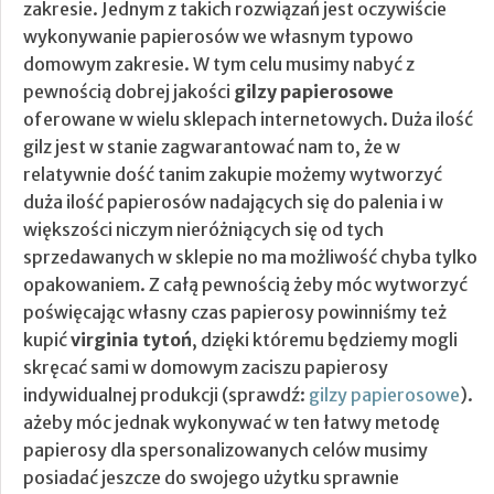
zakresie. Jednym z takich rozwiązań jest oczywiście
wykonywanie papierosów we własnym typowo
domowym zakresie.
W tym celu musimy nabyć z
pewnością dobrej jakości
gilzy papierosowe
oferowane w wielu sklepach internetowych. Duża ilość
gilz jest w stanie zagwarantować nam to, że w
relatywnie dość tanim zakupie możemy wytworzyć
duża ilość papierosów nadających się do palenia i w
większości niczym nieróżniących się od tych
sprzedawanych w sklepie no ma możliwość chyba tylko
opakowaniem. Z całą pewnością żeby móc wytworzyć
poświęcając własny czas papierosy powinniśmy też
kupić
virginia tytoń
, dzięki któremu będziemy mogli
skręcać sami w domowym zaciszu papierosy
indywidualnej produkcji (sprawdź:
gilzy papierosowe
).
ażeby móc jednak wykonywać w ten łatwy metodę
papierosy dla spersonalizowanych celów musimy
posiadać jeszcze do swojego użytku sprawnie