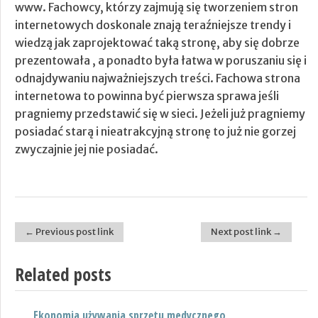
www. Fachowcy, którzy zajmują się tworzeniem stron
internetowych doskonale znają teraźniejsze trendy i
wiedzą jak zaprojektować taką stronę, aby się dobrze
prezentowała , a ponadto była łatwa w poruszaniu się i
odnajdywaniu najważniejszych treści. Fachowa strona
internetowa to powinna być pierwsza sprawa jeśli
pragniemy przedstawić się w sieci. Jeżeli już pragniemy
posiadać starą i nieatrakcyjną stronę to już nie gorzej
zwyczajnie jej nie posiadać.
← Previous post link
Next post link →
Post navigation
Related posts
Ekonomia używania sprzętu medycznego
Nowoczesne lampy