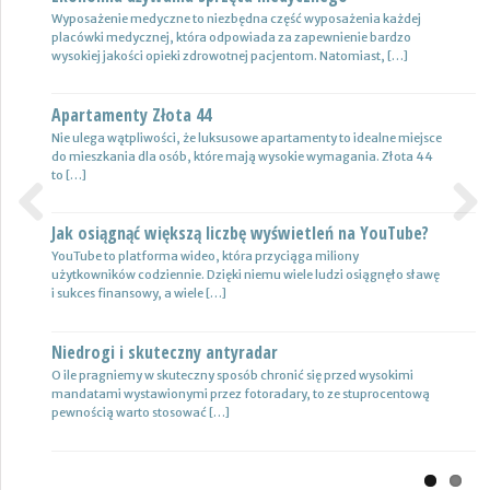
Wyposażenie medyczne to niezbędna część wyposażenia każdej
Nie ulega wątpliwości, że do pojazdów powinno być dobrane
placówki medycznej, która odpowiada za zapewnienie bardzo
oświetlenie wysokiej jakości, które zapewni wysoki poziom
wysokiej jakości opieki zdrowotnej pacjentom. Natomiast, […]
bezpieczeństwa oraz podniesie komfort […]
Apartamenty Złota 44
Wynajem samochodów i naczep – usługi
Nie ulega wątpliwości, że luksusowe apartamenty to idealne miejsce
Z całą pewnością firmy transportowe spedycyjne czy także
do mieszkania dla osób, które mają wysokie wymagania. Złota 44
logistyczne potrzebują przede wszystkim nowoczesnej floty aut,
to […]
które są gotowe do pracy. […]
Jak osiągnąć większą liczbę wyświetleń na YouTube?
Certyfikat uprawnień w branży budowlanej
Previous
Next
YouTube to platforma wideo, która przyciąga miliony
Uprawnienia w biznesie budowlanej dotyczą różnych specjalności.
użytkowników codziennie. Dzięki niemu wiele ludzi osiągnęło sławę
Jest to specjalność architektoniczna, niemniej jednak również
i sukces finansowy, a wiele […]
konstrukcyjno-budowlana, inżynieryjna oraz instalacyjna. Warto
mieć […]
Niedrogi i skuteczny antyradar
Drewutnia z palet na działkę
O ile pragniemy w skuteczny sposób chronić się przed wysokimi
mandatami wystawionymi przez fotoradary, to ze stuprocentową
Wiele osób zastanawia się, jaki rodzaj drewutni ogrodowej sprawdzi
pewnością warto stosować […]
się najlepiej w sytuacji bezpiecznego przechowywania na przykład
drewna kominkowego. Z […]