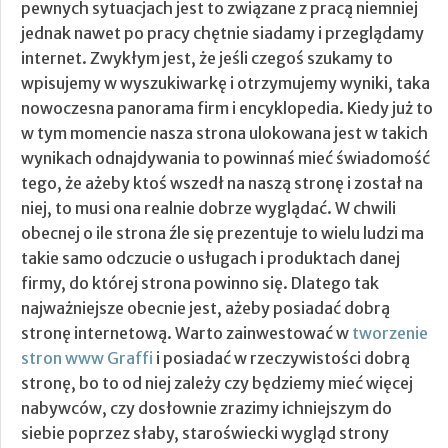
pewnych sytuacjach jest to związane z pracą niemniej
jednak nawet po pracy chętnie siadamy i przeglądamy
internet. Zwykłym jest, że jeśli czegoś szukamy to
wpisujemy w wyszukiwarkę i otrzymujemy wyniki, taka
nowoczesna panorama firm i encyklopedia. Kiedy już to
w tym momencie nasza strona ulokowana jest w takich
wynikach odnajdywania to powinnaś mieć świadomość
tego, że ażeby ktoś wszedł na naszą stronę i został na
niej, to musi ona realnie dobrze wyglądać.
W chwili
obecnej o ile strona źle się prezentuje to wielu ludzi ma
takie samo odczucie o usługach i produktach danej
firmy, do której strona powinno się. Dlatego tak
najważniejsze obecnie jest, ażeby posiadać dobrą
stronę internetową. Warto zainwestować w
tworzenie
stron www Graffi
i posiadać w rzeczywistości dobrą
stronę, bo to od niej zależy czy będziemy mieć więcej
nabywców, czy dosłownie zrazimy ichniejszym do
siebie poprzez słaby, staroświecki wygląd strony