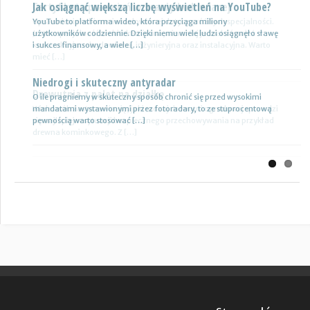
Jak osiągnąć większą liczbę wyświetleń na YouTube?
Certyfikat uprawnień w branży budowlanej
Previous
Next
YouTube to platforma wideo, która przyciąga miliony
Uprawnienia w biznesie budowlanej dotyczą różnych specjalności.
użytkowników codziennie. Dzięki niemu wiele ludzi osiągnęło sławę
Jest to specjalność architektoniczna, niemniej jednak również
i sukces finansowy, a wiele […]
konstrukcyjno-budowlana, inżynieryjna oraz instalacyjna. Warto
mieć […]
Niedrogi i skuteczny antyradar
Drewutnia z palet na działkę
O ile pragniemy w skuteczny sposób chronić się przed wysokimi
mandatami wystawionymi przez fotoradary, to ze stuprocentową
Wiele osób zastanawia się, jaki rodzaj drewutni ogrodowej sprawdzi
pewnością warto stosować […]
się najlepiej w sytuacji bezpiecznego przechowywania na przykład
drewna kominkowego. Z […]