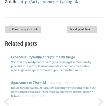
Źródło:
http://artystycznegesty.blog.pl
.
← Previous post link
Next post link →
Post navigation
Related posts
Ekonomia używania sprzętu medycznego
Nowoczesne lampy
Wyposażenie medyczne to niezbędna część wyposażenia każdej
Nie ulega wątpliwości, że do pojazdów powinno być dobrane
placówki medycznej, która odpowiada za zapewnienie bardzo
oświetlenie wysokiej jakości, które zapewni wysoki poziom
wysokiej jakości opieki zdrowotnej pacjentom. Natomiast, […]
bezpieczeństwa oraz podniesie komfort […]
Apartamenty Złota 44
Wynajem samochodów i naczep – usługi
Nie ulega wątpliwości, że luksusowe apartamenty to idealne miejsce
Z całą pewnością firmy transportowe spedycyjne czy także
do mieszkania dla osób, które mają wysokie wymagania. Złota 44
logistyczne potrzebują przede wszystkim nowoczesnej floty aut,
to […]
które są gotowe do pracy. […]