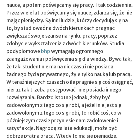
nauce, a potem poświęcamy się pracy. I tak codziennie.
Przez wiele lat poświęcamy się nauce, zdarza się, że nie
mając pieniędzy.
Są inni ludzie, którzy decydują się na
to, by studiować na dwóch kierunkach pragnąc
zwiększać swoje szanse na rynku pracy, poprzez
zdobycie wykształcenia z dwóch kierunków. Studia
podyplomowe
bhp
wymagają ogromnego
zaangażowania i poświęcenia się dla wiedzy. Bywa tak,
że taki student nie ma na nic czasu i nie posiada
żadnego życia prywatnego, żyje tylko nauką lub pracą.
W teraźniejszych czasach o ile pragnie się coś osiągnąć,
nieraz tak trzeba postępować i nie posiada innego
rozwiązania. Bardzo istotne jednak, żeby być
zadowolonym z tego co się robi, a jeżeli nie jest się
zadowolonym z tego co się robi, to robić coś, co w
późniejszym czasie przyniesie nam zadolowenie i
satysfakcję. Nagrodą za lata edukacji, może być
dobrze płatna praca. Wtedy to ma się pieniądze,