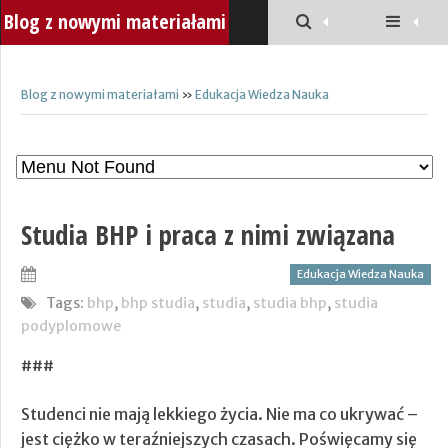
Blog z nowymi materiałami
Blog z nowymi materiałami
»
Edukacja Wiedza Nauka
Studia BHP i praca z nimi związana
Edukacja Wiedza Nauka
Tags:
bhp
,
bhp studia
,
studia
,
studia bhp
,
studia
podyplomowe
###
Studenci nie mają lekkiego życia. Nie ma co ukrywać –
jest ciężko w teraźniejszych czasach. Poświęcamy się