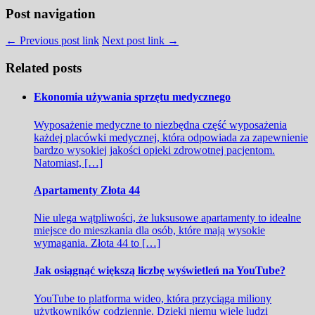
Post navigation
← Previous post link
Next post link →
Related posts
Ekonomia używania sprzętu medycznego
Wyposażenie medyczne to niezbędna część wyposażenia
każdej placówki medycznej, która odpowiada za zapewnienie
bardzo wysokiej jakości opieki zdrowotnej pacjentom.
Natomiast, […]
Apartamenty Złota 44
Nie ulega wątpliwości, że luksusowe apartamenty to idealne
miejsce do mieszkania dla osób, które mają wysokie
wymagania. Złota 44 to […]
Jak osiągnąć większą liczbę wyświetleń na YouTube?
YouTube to platforma wideo, która przyciąga miliony
użytkowników codziennie. Dzięki niemu wiele ludzi