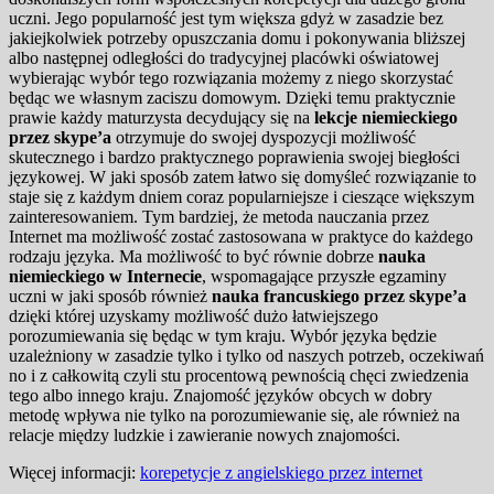
uczni. Jego popularność jest tym większa gdyż w zasadzie bez
jakiejkolwiek potrzeby opuszczania domu i pokonywania bliższej
albo następnej odległości do tradycyjnej placówki oświatowej
wybierając wybór tego rozwiązania możemy z niego skorzystać
będąc we własnym zaciszu domowym.
Dzięki temu praktycznie
prawie każdy maturzysta decydujący się na
lekcje niemieckiego
przez skype’a
otrzymuje do swojej dyspozycji możliwość
skutecznego i bardzo praktycznego poprawienia swojej biegłości
językowej. W jaki sposób zatem łatwo się domyśleć rozwiązanie to
staje się z każdym dniem coraz popularniejsze i cieszące większym
zainteresowaniem. Tym bardziej, że metoda nauczania przez
Internet ma możliwość zostać zastosowana w praktyce do każdego
rodzaju języka. Ma możliwość to być równie dobrze
nauka
niemieckiego w Internecie
, wspomagające przyszłe egzaminy
uczni w jaki sposób również
nauka francuskiego przez skype’a
dzięki której uzyskamy możliwość dużo łatwiejszego
porozumiewania się będąc w tym kraju. Wybór języka będzie
uzależniony w zasadzie tylko i tylko od naszych potrzeb, oczekiwań
no i z całkowitą czyli stu procentową pewnością chęci zwiedzenia
tego albo innego kraju. Znajomość języków obcych w dobry
metodę wpływa nie tylko na porozumiewanie się, ale również na
relacje między ludzkie i zawieranie nowych znajomości.
Więcej informacji:
korepetycje z angielskiego przez internet