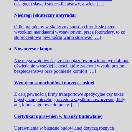
osiągnęło sławę i sukces finansowy, a wiele […]
Niedrogi i skuteczny antyradar
O ile pragniemy w skuteczny sposób chronić się przed
wysokimi mandatami wystawionymi przez fotoradary, to ze
stuprocentową pewnością warto stosować […]
Nowoczesne lampy
Nie ulega wątpliwości, że do pojazdów powinno być dobrane
oświetlenie wysokiej jakości, które zapewni wysoki poziom
bezpieczeństwa oraz podniesie komfort […]
Wynajem samochodów i naczep – usługi
Z całą pewnością firmy transportowe spedycyjne czy także
logistyczne potrzebują przede wszystkim nowoczesnej floty
aut, które są gotowe do pracy. […]
Certyfikat uprawnień w branży budowlanej
Uprawnienia w biznesie budowlanej dotyczą różnych