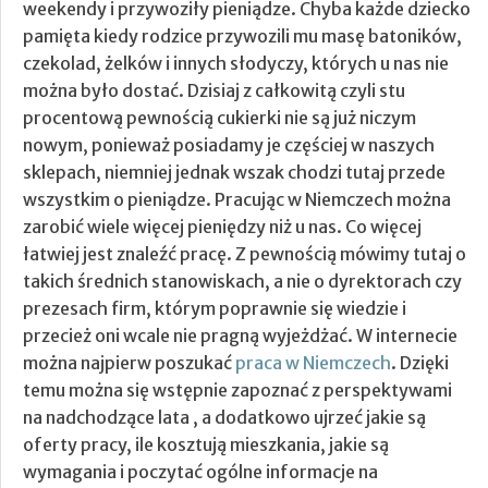
weekendy i przywoziły pieniądze. Chyba każde dziecko
pamięta kiedy rodzice przywozili mu masę batoników,
czekolad, żelków i innych słodyczy, których u nas nie
można było dostać. Dzisiaj z całkowitą czyli stu
procentową pewnością cukierki nie są już niczym
nowym, ponieważ posiadamy je częściej w naszych
sklepach, niemniej jednak wszak chodzi tutaj przede
wszystkim o pieniądze. Pracując w Niemczech można
zarobić wiele więcej pieniędzy niż u nas. Co więcej
łatwiej jest znaleźć pracę.
Z pewnością mówimy tutaj o
takich średnich stanowiskach, a nie o dyrektorach czy
prezesach firm, którym poprawnie się wiedzie i
przecież oni wcale nie pragną wyjeżdżać. W internecie
można najpierw poszukać
praca w Niemczech
. Dzięki
temu można się wstępnie zapoznać z perspektywami
na nadchodzące lata , a dodatkowo ujrzeć jakie są
oferty pracy, ile kosztują mieszkania, jakie są
wymagania i poczytać ogólne informacje na