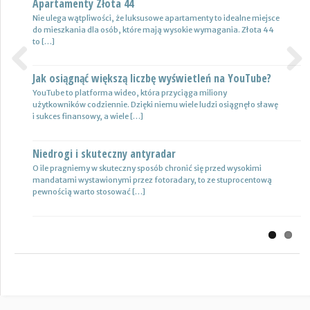
Apartamenty Złota 44
Wynajem samochodów i naczep – usługi
Nie ulega wątpliwości, że luksusowe apartamenty to idealne miejsce
Z całą pewnością firmy transportowe spedycyjne czy także
do mieszkania dla osób, które mają wysokie wymagania. Złota 44
logistyczne potrzebują przede wszystkim nowoczesnej floty aut,
to […]
które są gotowe do pracy. […]
Jak osiągnąć większą liczbę wyświetleń na YouTube?
Certyfikat uprawnień w branży budowlanej
Previous
Next
YouTube to platforma wideo, która przyciąga miliony
Uprawnienia w biznesie budowlanej dotyczą różnych specjalności.
użytkowników codziennie. Dzięki niemu wiele ludzi osiągnęło sławę
Jest to specjalność architektoniczna, niemniej jednak również
i sukces finansowy, a wiele […]
konstrukcyjno-budowlana, inżynieryjna oraz instalacyjna. Warto
mieć […]
Niedrogi i skuteczny antyradar
Drewutnia z palet na działkę
O ile pragniemy w skuteczny sposób chronić się przed wysokimi
mandatami wystawionymi przez fotoradary, to ze stuprocentową
Wiele osób zastanawia się, jaki rodzaj drewutni ogrodowej sprawdzi
pewnością warto stosować […]
się najlepiej w sytuacji bezpiecznego przechowywania na przykład
drewna kominkowego. Z […]