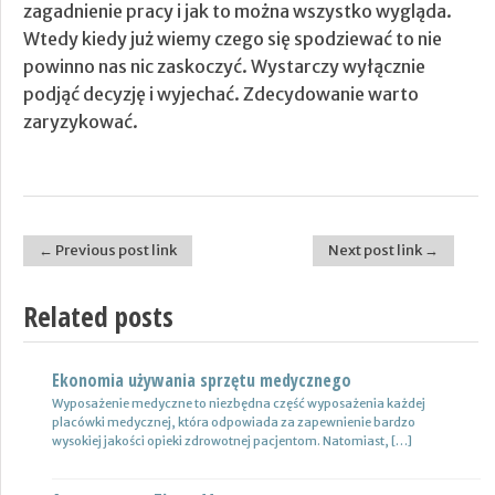
zagadnienie pracy i jak to można wszystko wygląda.
Wtedy kiedy już wiemy czego się spodziewać to nie
powinno nas nic zaskoczyć. Wystarczy wyłącznie
podjąć decyzję i wyjechać. Zdecydowanie warto
zaryzykować.
← Previous post link
Next post link →
Post navigation
Related posts
Ekonomia używania sprzętu medycznego
Nowoczesne lampy
Wyposażenie medyczne to niezbędna część wyposażenia każdej
Nie ulega wątpliwości, że do pojazdów powinno być dobrane
placówki medycznej, która odpowiada za zapewnienie bardzo
oświetlenie wysokiej jakości, które zapewni wysoki poziom
wysokiej jakości opieki zdrowotnej pacjentom. Natomiast, […]
bezpieczeństwa oraz podniesie komfort […]