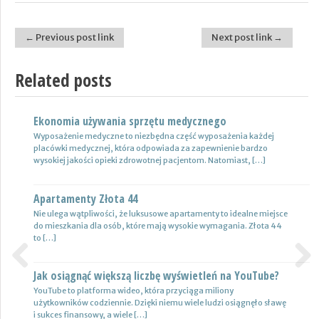
← Previous post link
Next post link →
Post navigation
Related posts
Ekonomia używania sprzętu medycznego
Nowoczesne lampy
Wyposażenie medyczne to niezbędna część wyposażenia każdej
Nie ulega wątpliwości, że do pojazdów powinno być dobrane
placówki medycznej, która odpowiada za zapewnienie bardzo
oświetlenie wysokiej jakości, które zapewni wysoki poziom
wysokiej jakości opieki zdrowotnej pacjentom. Natomiast, […]
bezpieczeństwa oraz podniesie komfort […]
Apartamenty Złota 44
Wynajem samochodów i naczep – usługi
Nie ulega wątpliwości, że luksusowe apartamenty to idealne miejsce
Z całą pewnością firmy transportowe spedycyjne czy także
do mieszkania dla osób, które mają wysokie wymagania. Złota 44
logistyczne potrzebują przede wszystkim nowoczesnej floty aut,
to […]
które są gotowe do pracy. […]
Jak osiągnąć większą liczbę wyświetleń na YouTube?
Certyfikat uprawnień w branży budowlanej
Previous
Next
YouTube to platforma wideo, która przyciąga miliony
Uprawnienia w biznesie budowlanej dotyczą różnych specjalności.
użytkowników codziennie. Dzięki niemu wiele ludzi osiągnęło sławę
Jest to specjalność architektoniczna, niemniej jednak również
i sukces finansowy, a wiele […]
konstrukcyjno-budowlana, inżynieryjna oraz instalacyjna. Warto