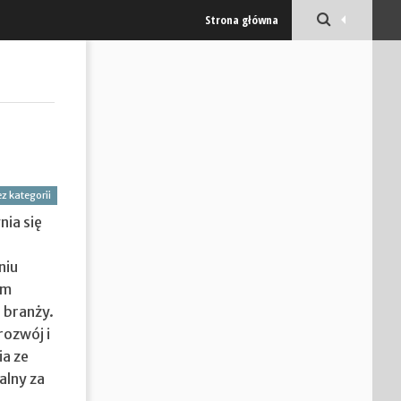
Strona główna
z kategorii
ia się
niu
ym
 branży.
rozwój i
ia ze
alny za