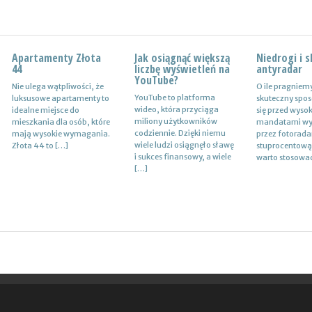
Apartamenty Złota
Wynajem
Jak osiągnąć większą
Certyfikat uprawnień
Niedrogi i 
Drewutnia z
44
samochodów i
liczbę wyświetleń na
w branży budowlanej
antyradar
działkę
naczep – usługi
YouTube?
Nie ulega wątpliwości, że
Uprawnienia w biznesie
O ile pragniem
Wiele osób zas
Z całą pewnością firmy
YouTube to platforma
luksusowe apartamenty to
budowlanej dotyczą
skuteczny spos
jaki rodzaj dre
transportowe spedycyjne
wideo, która przyciąga
idealne miejsce do
różnych specjalności. Jest
się przed wyso
ogrodowej spra
czy także logistyczne
miliony użytkowników
mieszkania dla osób, które
to specjalność
mandatami wy
najlepiej w sytu
potrzebują przede
codziennie. Dzięki niemu
mają wysokie wymagania.
architektoniczna, niemniej
przez fotoradar
bezpiecznego
wszystkim nowoczesnej
wiele ludzi osiągnęło sławę
Złota 44 to […]
jednak również
stuprocentową
przechowywan
floty aut, które są gotowe
i sukces finansowy, a wiele
konstrukcyjno-
warto stosowa
przykład drew
do pracy. […]
[…]
budowlana, inżynieryjna
kominkowego. 
oraz instalacyjna. Warto
mieć […]