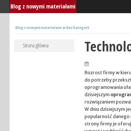
Blog z nowymi materiałami
Blog z nowymi materiałami
»
Bez kategorii
Technolo
Skip to content
Strona główna
Rozrost firmy w kie
do potrzeby przekszta
oprogramowania ułat
dzisiejszym
oprogram
rozwiązaniem pozwala
W dniu dzisiejszym j
popularność danego 
strony firmy je ofer
wzrost i szybkość dy