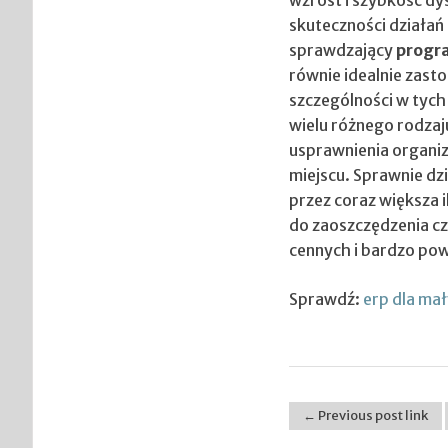
skuteczności działań 
sprawdzający
progr
równie idealnie zast
szczególności w tych 
wielu różnego rodzaj
usprawnienia organiz
miejscu. Sprawnie dz
przez coraz większa i
do zaoszczędzenia c
cennych i bardzo pow
Sprawdź:
erp dla mał
← Previous post link
Post navigation