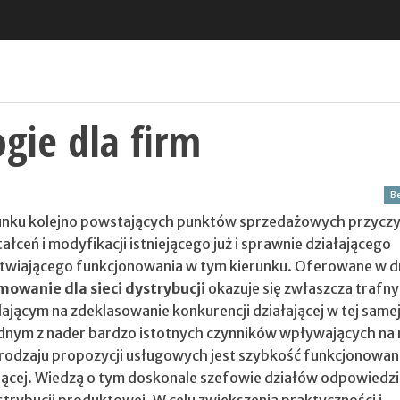
gie dla firm
Be
runku kolejno powstających punktów sprzedażowych przyczyn
łceń i modyfikacji istniejącego już i sprawnie działającego
wiającego funkcjonowania w tym kierunku. Oferowane w d
owanie dla sieci dystrybucji
okazuje się zwłaszcza trafn
jącym na zdeklasowanie konkurencji działającej w tej samej
ednym z nader bardzo istotnych czynników wpływających na 
rodzaju propozycji usługowych jest szybkość funkcjonowan
ującej. Wiedzą o tym doskonale szefowie działów odpowiedzi
strybucji produktowej. W celu zwiększenia praktyczności i