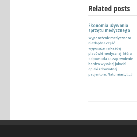
Related posts
Ekonomia używania
Nowoczesne lampy
sprzętu medycznego
Nie ulega wątpliwości, że
Wyposażenie medyczne to
do pojazdów powinno być
niezbędna część
dobrane oświetlenie
wyposażenia każdej
wysokiej jakości, które
placówki medycznej, która
zapewni wysoki poziom
odpowiada za zapewnienie
bezpieczeństwa oraz
bardzo wysokiej jakości
podniesie komfort […]
opieki zdrowotnej
pacjentom. Natomiast, […]