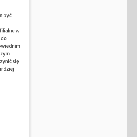
on być
ilialne w
 do
powiednim
szym
zynić się
rdziej