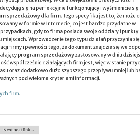
decydują się na perfekcyjnie funkcjonujący i wyśmienicie się
am sprzedażowy dla firm
. Jego specyfika jest to, że może 
osowany w formie w Internecie, co jest bardzo przydatne w
przypadkach, gdy to firma posiada swoje oddziały i punkty f
u miejscach. Wprowadzenie tego typu działań przyczynia się
acji firmy i pewności tego, że dokument znajdzie się we od
iałający
program sprzedażowy
zastosowany w dniu dzisiej
lość współcześnie działających firm jest, więc w stanie przyc
zasu oraz dodatkowo dużo szybszego przepływu mniej lub ba
ażnych pod wieloma kryteriami informacji.
ych firm
.
Next post link →