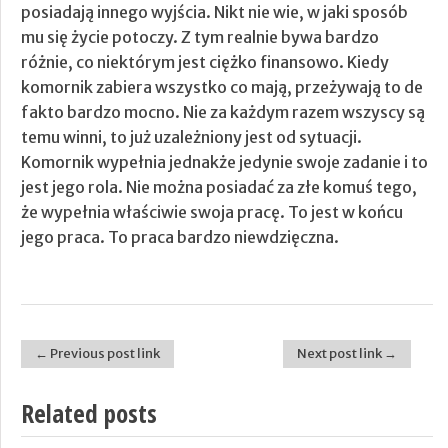
posiadają innego wyjścia. Nikt nie wie, w jaki sposób
mu się życie potoczy. Z tym realnie bywa bardzo
różnie, co niektórym jest ciężko finansowo. Kiedy
komornik zabiera wszystko co mają, przeżywają to de
fakto bardzo mocno. Nie za każdym razem wszyscy są
temu winni, to już uzależniony jest od sytuacji.
Komornik wypełnia jednakże jedynie swoje zadanie i to
jest jego rola. Nie można posiadać za złe komuś tego,
że wypełnia właściwie swoja pracę. To jest w końcu
jego praca. To praca bardzo niewdzięczna.
← Previous post link
Next post link →
Post navigation
Related posts