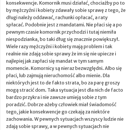
konsekwencje. Komornik musi działać, chociażby po to
by mężczyźni i kobiety zdawały sobie sprawę z tego, że
długi należy oddawać, rachunki opłacać, a raty
spłacać. Podobnie jest z mandatami. Nie płaci się a po
pewnym czasie komornik przychodzi i tutaj niemiła
niespodzianka, bo taki dług się znacznie powiększył.
Wiele razy mężczyźni i kobiety mają problem i tak
realnie nie zdają sobie sprawy że im się nie upiecze i
najlepiej jak zapłaci się mandat w tym samym
momencie. Komornicy są nieraz bezwzględni. Albo się
płaci, lub zajmują nieruchomość albo mienie. Dla
niektórych jest to de fakto strata, bo za parę groszy
mogą stracić dom. Taka sytuacja jest dla nich de facto
bardzo przykra i nie zawsze umieją sobie z tym
poradzić. Dobrze ażeby człowiek miał świadomość
tego, jakie konsekwencje go czekają za niektóre
zachowania. W pewnych sytuacjach wszyscy ludzie nie
zdają sobie sprawy, a w pewnych sytuacjach nie