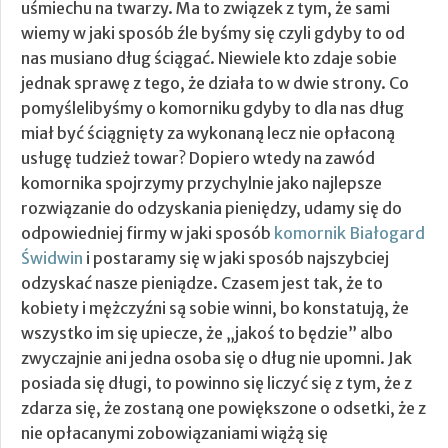
uśmiechu na twarzy. Ma to związek z tym, że sami
wiemy w jaki sposób źle byśmy się czyli gdyby to od
nas musiano dług ściągać. Niewiele kto zdaje sobie
jednak sprawę z tego, że działa to w dwie strony. Co
pomyślelibyśmy o komorniku gdyby to dla nas dług
miał być ściągnięty za wykonaną lecz nie opłaconą
usługę tudzież towar?
Dopiero wtedy na zawód
komornika spojrzymy przychylnie jako najlepsze
rozwiązanie do odzyskania pieniędzy, udamy się do
odpowiedniej firmy w jaki sposób
komornik Białogard
Świdwin
i postaramy się w jaki sposób najszybciej
odzyskać nasze pieniądze. Czasem jest tak, że to
kobiety i mężczyźni są sobie winni, bo konstatują, że
wszystko im się upiecze, że „jakoś to będzie” albo
zwyczajnie ani jedna osoba się o dług nie upomni. Jak
posiada się długi, to powinno się liczyć się z tym, że z
zdarza się, że zostaną one powiększone o odsetki, że z
nie opłacanymi zobowiązaniami wiążą się