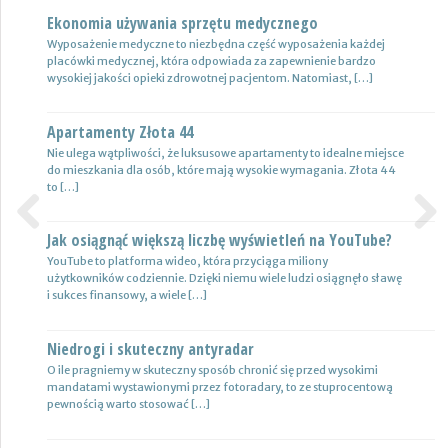
Ekonomia używania sprzętu medycznego
Nowoczesne lampy
Wyposażenie medyczne to niezbędna część wyposażenia każdej
Nie ulega wątpliwości, że do pojazdów powinno być dobrane
placówki medycznej, która odpowiada za zapewnienie bardzo
oświetlenie wysokiej jakości, które zapewni wysoki poziom
wysokiej jakości opieki zdrowotnej pacjentom. Natomiast, […]
bezpieczeństwa oraz podniesie komfort […]
Apartamenty Złota 44
Wynajem samochodów i naczep – usługi
Nie ulega wątpliwości, że luksusowe apartamenty to idealne miejsce
Z całą pewnością firmy transportowe spedycyjne czy także
do mieszkania dla osób, które mają wysokie wymagania. Złota 44
logistyczne potrzebują przede wszystkim nowoczesnej floty aut,
to […]
które są gotowe do pracy. […]
Jak osiągnąć większą liczbę wyświetleń na YouTube?
Certyfikat uprawnień w branży budowlanej
Previous
Next
YouTube to platforma wideo, która przyciąga miliony
Uprawnienia w biznesie budowlanej dotyczą różnych specjalności.
użytkowników codziennie. Dzięki niemu wiele ludzi osiągnęło sławę
Jest to specjalność architektoniczna, niemniej jednak również
i sukces finansowy, a wiele […]
konstrukcyjno-budowlana, inżynieryjna oraz instalacyjna. Warto
mieć […]
Niedrogi i skuteczny antyradar
Drewutnia z palet na działkę
O ile pragniemy w skuteczny sposób chronić się przed wysokimi
mandatami wystawionymi przez fotoradary, to ze stuprocentową
Wiele osób zastanawia się, jaki rodzaj drewutni ogrodowej sprawdzi
pewnością warto stosować […]
się najlepiej w sytuacji bezpiecznego przechowywania na przykład
drewna kominkowego. Z […]