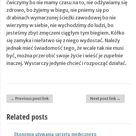
ćwiczymy bo nie mamy czasu na to, nie odżywiamy się
zdrowo, bo żyjemy w biegu, nie pniemy się po
drabinach wymarzonej ścieżki zawodowej bo nie
wierzymy w siebie, nie wychodzimy do ludzi, bo
jesteśmy zbyt zmęczeni ciągłym tym biegiem. Kółko
się zamyka i niełatwo się z niego wydostać. Należy
jednak mieć świadomość tego, że wcale tak nie musi
być, można przerobić swoje życie i wieść je zupełnie
inaczej. Wystarczy jedynie chcieć i rozpocząć działać.
← Previous post link
Next post link →
Post navigation
Related posts
Ekonomia używania sprzętu medycznego
Nowoczesne lampy