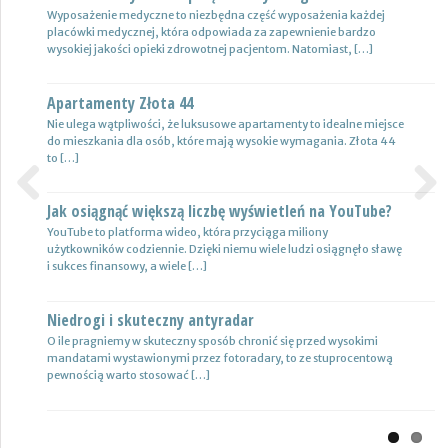
Wyposażenie medyczne to niezbędna część wyposażenia każdej
Nie ulega wątpliwości, że do pojazdów powinno być dobrane
placówki medycznej, która odpowiada za zapewnienie bardzo
oświetlenie wysokiej jakości, które zapewni wysoki poziom
wysokiej jakości opieki zdrowotnej pacjentom. Natomiast, […]
bezpieczeństwa oraz podniesie komfort […]
Apartamenty Złota 44
Wynajem samochodów i naczep – usługi
Nie ulega wątpliwości, że luksusowe apartamenty to idealne miejsce
Z całą pewnością firmy transportowe spedycyjne czy także
do mieszkania dla osób, które mają wysokie wymagania. Złota 44
logistyczne potrzebują przede wszystkim nowoczesnej floty aut,
to […]
które są gotowe do pracy. […]
Jak osiągnąć większą liczbę wyświetleń na YouTube?
Certyfikat uprawnień w branży budowlanej
Previous
Next
YouTube to platforma wideo, która przyciąga miliony
Uprawnienia w biznesie budowlanej dotyczą różnych specjalności.
użytkowników codziennie. Dzięki niemu wiele ludzi osiągnęło sławę
Jest to specjalność architektoniczna, niemniej jednak również
i sukces finansowy, a wiele […]
konstrukcyjno-budowlana, inżynieryjna oraz instalacyjna. Warto
mieć […]
Niedrogi i skuteczny antyradar
Drewutnia z palet na działkę
O ile pragniemy w skuteczny sposób chronić się przed wysokimi
mandatami wystawionymi przez fotoradary, to ze stuprocentową
Wiele osób zastanawia się, jaki rodzaj drewutni ogrodowej sprawdzi
pewnością warto stosować […]
się najlepiej w sytuacji bezpiecznego przechowywania na przykład
drewna kominkowego. Z […]