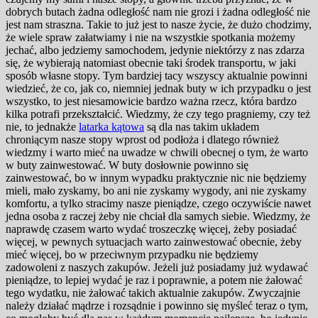
dobrych butach żadna odległość nam nie grozi i żadna odległość nie
jest nam straszna. Takie to już jest to nasze życie, że dużo chodzimy,
że wiele spraw załatwiamy i nie na wszystkie spotkania możemy
jechać, albo jedziemy samochodem, jedynie niektórzy z nas zdarza
się, że wybierają natomiast obecnie taki środek transportu, w jaki
sposób własne stopy. Tym bardziej tacy wszyscy aktualnie powinni
wiedzieć, że co, jak co, niemniej jednak buty w ich przypadku o jest
wszystko, to jest niesamowicie bardzo ważna rzecz, która bardzo
kilka potrafi przekształcić.
Wiedzmy, że czy tego pragniemy, czy też
nie, to jednakże
latarka kątowa
są dla nas takim układem
chroniącym nasze stopy wprost od podłoża i dlatego również
wiedzmy i warto mieć na uwadze w chwili obecnej o tym, że warto
w buty zainwestować. W buty dosłownie powinno się
zainwestować, bo w innym wypadku praktycznie nic nie będziemy
mieli, mało zyskamy, bo ani nie zyskamy wygody, ani nie zyskamy
komfortu, a tylko stracimy nasze pieniądze, czego oczywiście nawet
jedna osoba z raczej żeby nie chciał dla samych siebie. Wiedzmy, że
naprawdę czasem warto wydać troszeczkę więcej, żeby posiadać
więcej, w pewnych sytuacjach warto zainwestować obecnie, żeby
mieć więcej, bo w przeciwnym przypadku nie będziemy
zadowoleni z naszych zakupów. Jeżeli już posiadamy już wydawać
pieniądze, to lepiej wydać je raz i poprawnie, a potem nie żałować
tego wydatku, nie żałować takich aktualnie zakupów. Zwyczajnie
należy działać mądrze i rozsądnie i powinno się myśleć teraz o tym,