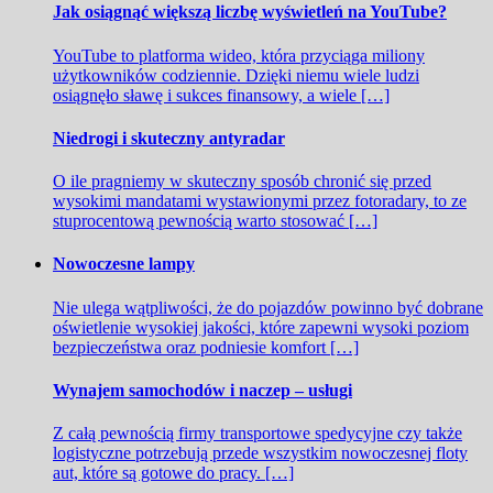
Jak osiągnąć większą liczbę wyświetleń na YouTube?
YouTube to platforma wideo, która przyciąga miliony
użytkowników codziennie. Dzięki niemu wiele ludzi
osiągnęło sławę i sukces finansowy, a wiele […]
Niedrogi i skuteczny antyradar
O ile pragniemy w skuteczny sposób chronić się przed
wysokimi mandatami wystawionymi przez fotoradary, to ze
stuprocentową pewnością warto stosować […]
Nowoczesne lampy
Nie ulega wątpliwości, że do pojazdów powinno być dobrane
oświetlenie wysokiej jakości, które zapewni wysoki poziom
bezpieczeństwa oraz podniesie komfort […]
Wynajem samochodów i naczep – usługi
Z całą pewnością firmy transportowe spedycyjne czy także
logistyczne potrzebują przede wszystkim nowoczesnej floty
aut, które są gotowe do pracy. […]