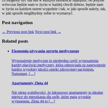
co mogłoby być dla nas w każdym momencie najlepsze, bo jedynie
wówczas będzie nam w życiu w każdej chwili dobrze, będzie nam
w życiu za każdym razem wygodnie i tak, w jaki sposób należy, tak,
w jaki sposób moglibyśmy sobie to wymarzyć.
Post navigation
← Previous post link
Next post link →
Related posts
Ekonomia używania sprzętu medycznego
Wyposażenie medyczne to niezbędna część wyposażenia
każdej placówki medycznej, która odpowiada za zapewnienie
bardzo wysokiej jakości opieki zdrowotnej pacjentom.
Natomiast, […]
Apartamenty Złota 44
Nie ulega wątpliwości, że luksusowe apartamenty to idealne
miejsce do mieszkania dla osób, które mają wysokie
wymagania. Złota 44 to […]