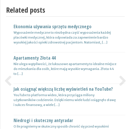
Related posts
Ekonomia używania sprzętu medycznego
Nowoczesne lampy
Wyposażenie medyczne to niezbędna część wyposażenia każdej
Nie ulega wątpliwości, że do pojazdów powinno być dobrane
placówki medycznej, która odpowiada za zapewnienie bardzo
oświetlenie wysokiej jakości, które zapewni wysoki poziom
wysokiej jakości opieki zdrowotnej pacjentom. Natomiast, […]
bezpieczeństwa oraz podniesie komfort […]
Apartamenty Złota 44
Wynajem samochodów i naczep – usługi
Nie ulega wątpliwości, że luksusowe apartamenty to idealne miejsce
Z całą pewnością firmy transportowe spedycyjne czy także
do mieszkania dla osób, które mają wysokie wymagania. Złota 44
logistyczne potrzebują przede wszystkim nowoczesnej floty aut,
to […]
które są gotowe do pracy. […]
Jak osiągnąć większą liczbę wyświetleń na YouTube?
Certyfikat uprawnień w branży budowlanej
Previous
Next
YouTube to platforma wideo, która przyciąga miliony
Uprawnienia w biznesie budowlanej dotyczą różnych specjalności.
użytkowników codziennie. Dzięki niemu wiele ludzi osiągnęło sławę
Jest to specjalność architektoniczna, niemniej jednak również
i sukces finansowy, a wiele […]
konstrukcyjno-budowlana, inżynieryjna oraz instalacyjna. Warto
mieć […]
Niedrogi i skuteczny antyradar
Drewutnia z palet na działkę
O ile pragniemy w skuteczny sposób chronić się przed wysokimi