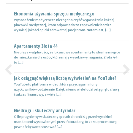
Ekonomia używania sprzętu medycznego
Nowoczesne lampy
Wyposażenie medyczne to niezbędna część wyposażenia każdej
Nie ulega wątpliwości, że do pojazdów powinno być dobrane
placówki medycznej, która odpowiada za zapewnienie bardzo
oświetlenie wysokiej jakości, które zapewni wysoki poziom
wysokiej jakości opieki zdrowotnej pacjentom. Natomiast, […]
bezpieczeństwa oraz podniesie komfort […]
Apartamenty Złota 44
Wynajem samochodów i naczep – usługi
Nie ulega wątpliwości, że luksusowe apartamenty to idealne miejsce
Z całą pewnością firmy transportowe spedycyjne czy także
do mieszkania dla osób, które mają wysokie wymagania. Złota 44
logistyczne potrzebują przede wszystkim nowoczesnej floty aut,
to […]
które są gotowe do pracy. […]
Jak osiągnąć większą liczbę wyświetleń na YouTube?
Certyfikat uprawnień w branży budowlanej
Previous
Next
YouTube to platforma wideo, która przyciąga miliony
Uprawnienia w biznesie budowlanej dotyczą różnych specjalności.
użytkowników codziennie. Dzięki niemu wiele ludzi osiągnęło sławę
Jest to specjalność architektoniczna, niemniej jednak również
i sukces finansowy, a wiele […]
konstrukcyjno-budowlana, inżynieryjna oraz instalacyjna. Warto
mieć […]
Niedrogi i skuteczny antyradar
Drewutnia z palet na działkę
O ile pragniemy w skuteczny sposób chronić się przed wysokimi
mandatami wystawionymi przez fotoradary, to ze stuprocentową
Wiele osób zastanawia się, jaki rodzaj drewutni ogrodowej sprawdzi
pewnością warto stosować […]
się najlepiej w sytuacji bezpiecznego przechowywania na przykład
drewna kominkowego. Z […]