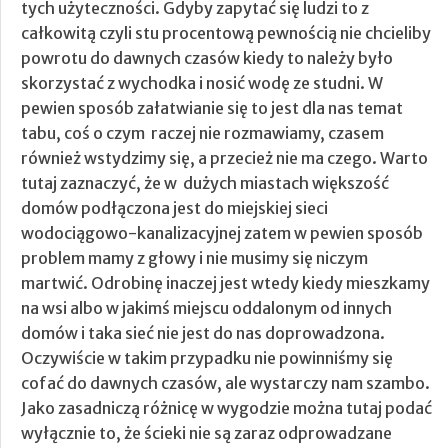
tych użyteczności.
Gdyby zapytać się ludzi to z
całkowitą czyli stu procentową pewnością nie chcieliby
powrotu do dawnych czasów kiedy to należy było
skorzystać z wychodka i nosić wodę ze studni. W
pewien sposób załatwianie się to jest dla nas temat
tabu, coś o czym raczej nie rozmawiamy, czasem
również wstydzimy się, a przecież nie ma czego. Warto
tutaj zaznaczyć, że w dużych miastach większość
domów podłączona jest do miejskiej sieci
wodociągowo-kanalizacyjnej zatem w pewien sposób
problem mamy z głowy i nie musimy się niczym
martwić. Odrobinę inaczej jest wtedy kiedy mieszkamy
na wsi albo w jakimś miejscu oddalonym od innych
domów i taka sieć nie jest do nas doprowadzona.
Oczywiście w takim przypadku nie powinniśmy się
cofać do dawnych czasów, ale wystarczy nam szambo.
Jako zasadniczą różnicę w wygodzie można tutaj podać
wyłącznie to, że ścieki nie są zaraz odprowadzane