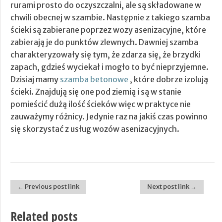
rurami prosto do oczyszczalni, ale są składowane w
chwili obecnej w szambie. Następnie z takiego szamba
ścieki są zabierane poprzez wozy asenizacyjne, które
zabierają je do punktów zlewnych. Dawniej szamba
charakteryzowały się tym, że zdarza się, że brzydki
zapach, gdzieś wyciekał i mogło to być nieprzyjemne.
Dzisiaj mamy
szamba betonowe
, które dobrze izolują
ścieki. Znajdują się one pod ziemią i są w stanie
pomieścić dużą ilość ścieków więc w praktyce nie
zauważymy różnicy. Jedynie raz na jakiś czas powinno
się skorzystać z usług wozów asenizacyjnych.
← Previous post link
Next post link →
Post navigation
Related posts