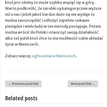
ktoś jest zdolny to może szybko wspiąć się w górę.
Warto podkreślić, że zarobki są kategorycznie wyższe
niż u nas i jeżeli jakoś bardzo dużo się nie wydaje to
można zaoszczędzić i odłożyć zupełnie ciekawe
pieniądze i wielu ludzi w ten metodę postępuje. Potem
można wrócić do Polski i otworzyć swoją działalność
albo też jeżeli ktoś chce to ma możliwość sobie układać
życie w Niemczech.
Zobacz więcej:
ogłoszenia w Niemczech
.
← Previous post link
Next post link →
Post navigation
Related posts