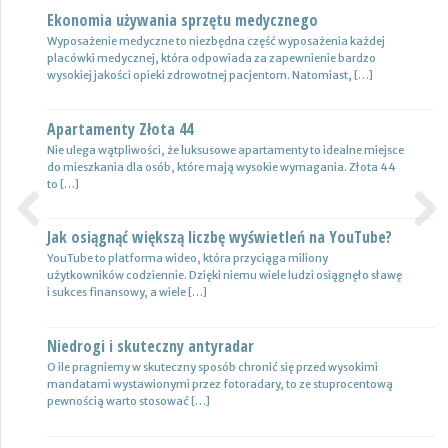
Ekonomia używania sprzętu medycznego
Nowoczesne lampy
Wyposażenie medyczne to niezbędna część wyposażenia każdej
Nie ulega wątpliwości, że do pojazdów powinno być dobrane
placówki medycznej, która odpowiada za zapewnienie bardzo
oświetlenie wysokiej jakości, które zapewni wysoki poziom
wysokiej jakości opieki zdrowotnej pacjentom. Natomiast, […]
bezpieczeństwa oraz podniesie komfort […]
Apartamenty Złota 44
Wynajem samochodów i naczep – usługi
Nie ulega wątpliwości, że luksusowe apartamenty to idealne miejsce
Z całą pewnością firmy transportowe spedycyjne czy także
do mieszkania dla osób, które mają wysokie wymagania. Złota 44
logistyczne potrzebują przede wszystkim nowoczesnej floty aut,
to […]
które są gotowe do pracy. […]
Jak osiągnąć większą liczbę wyświetleń na YouTube?
Certyfikat uprawnień w branży budowlanej
Previous
Next
YouTube to platforma wideo, która przyciąga miliony
Uprawnienia w biznesie budowlanej dotyczą różnych specjalności.
użytkowników codziennie. Dzięki niemu wiele ludzi osiągnęło sławę
Jest to specjalność architektoniczna, niemniej jednak również
i sukces finansowy, a wiele […]
konstrukcyjno-budowlana, inżynieryjna oraz instalacyjna. Warto
mieć […]
Niedrogi i skuteczny antyradar
Drewutnia z palet na działkę
O ile pragniemy w skuteczny sposób chronić się przed wysokimi
mandatami wystawionymi przez fotoradary, to ze stuprocentową
Wiele osób zastanawia się, jaki rodzaj drewutni ogrodowej sprawdzi
pewnością warto stosować […]
się najlepiej w sytuacji bezpiecznego przechowywania na przykład
drewna kominkowego. Z […]