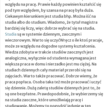
względu na pracę. Prawie każdy powinien kształcić się
pod tym względem, by szansa na pracę była duża.
Ciekawym kierunkiem jest studia bhp. Można iść na
studia albo do studium.
Wiadomo, że tytuł magistra
bardziej się liczy, więc dobrze wybrać się na studia.
Studia
są w systemie dziennym, zaocznym i
wieczorowym. Warto się uczyćWręcz o ile ktoś pracuje,
może ze względu na dogodne systemy kształcenia.
Wiedza zdobyta w trakcie studiów zaocznych jest
analogiczna, wyłącznie od studenta wymagana jest
większa praca w domu i nierzadko jest mu ciężej. Na
studiach dziennych cały materiał przerobi się na
zajęciach. Warto także pracować. Dobrze wiemy, że
praca popłaca. Osoba taka też może pracować i uczyć
się dziennie. Dużą zaletą studiów dziennych jest to, że
są one bezpłatne. Prawdopodobnie, że wybierzemy się
na studia zaoczne, które umożliwiają pracę i
studiowanie. Możemy to pogodzić jedynie w ten