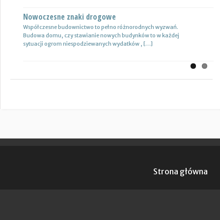
Nowoczesne znaki drogowe
Współczesne budownictwo to pełno różnorodnych wyzwań.
Budowa domu, czy stawianie nowych budynków to w każdej
sytuacji ogrom niespodziewanych wydatków , […]
Strona główna