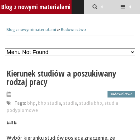
Blog z nowymi materiałami
Blog z nowymi materiałami
»
Budownictwo
Kierunek studiów a poszukiwany
rodzaj pracy
Budownictwo
Tags:
bhp
,
bhp studia
,
studia
,
studia bhp
,
studia
podyplomowe
###
Wybór kierunku studiów posiada znaczenie, ze