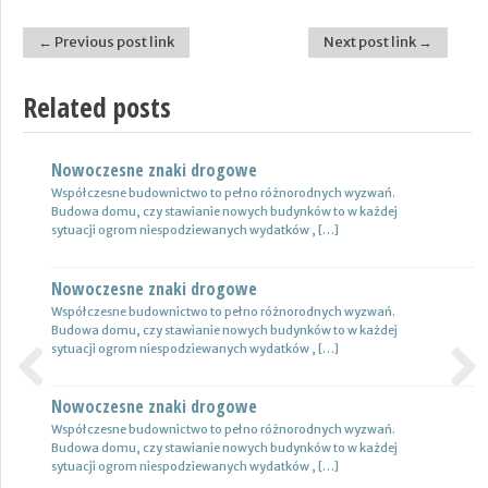
← Previous post link
Next post link →
Post navigation
Related posts
Nowoczesne znaki drogowe
Jaki wybrać kierunek studiów?
Współczesne budownictwo to pełno różnorodnych wyzwań.
### Znakomita większość osób po szkole średniej wybiera się na
Budowa domu, czy stawianie nowych budynków to w każdej
studia, zamiast próbować swoich sił w poszukiwaniu pracy. Niestety
sytuacji ogrom niespodziewanych wydatków , […]
ukończenie […]
Nowoczesne znaki drogowe
Jakie warto wybrać studia?
Współczesne budownictwo to pełno różnorodnych wyzwań.
### Po liceum czy wręcz technikum absolwenci wybierają się na
Budowa domu, czy stawianie nowych budynków to w każdej
studia bhp. Mają przed sobą wielkie plany, patrzą na świat […]
sytuacji ogrom niespodziewanych wydatków , […]
Nowoczesne znaki drogowe
Previous
Next
Współczesne budownictwo to pełno różnorodnych wyzwań.
Budowa domu, czy stawianie nowych budynków to w każdej
sytuacji ogrom niespodziewanych wydatków , […]