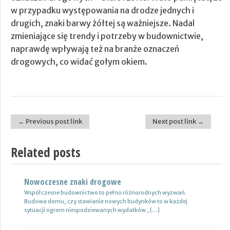
w przypadku występowania na drodze jednych i
drugich, znaki barwy żółtej są ważniejsze. Nadal
zmieniające się trendy i potrzeby w budownictwie,
naprawdę wpływają też na branże oznaczeń
drogowych, co widać gołym okiem.
← Previous post link
Next post link →
Post navigation
Related posts
Nowoczesne znaki drogowe
Kierunek studiów a poszukiwany rodzaj pracy
Współczesne budownictwo to pełno różnorodnych wyzwań.
### Wybór kierunku studiów posiada znaczenie, ze względu na
Budowa domu, czy stawianie nowych budynków to w każdej
pracę. Prawie każdy powinien kształcić się pod tym względem, by
sytuacji ogrom niespodziewanych wydatków , […]
szansa […]