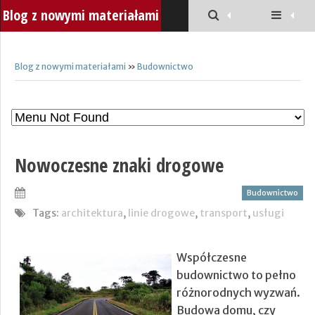
Blog z nowymi materiałami
Blog z nowymi materiałami
»
Budownictwo
Nowoczesne znaki drogowe
Budownictwo
Tags:
architektura
,
linie drogowe
,
transport
,
usługi
Współczesne
budownictwo to pełno
różnorodnych wyzwań.
Budowa domu, czy