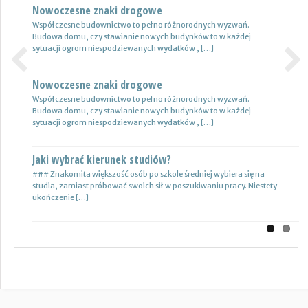
Nowoczesne znaki drogowe
Jakie warto wybrać studia?
Współczesne budownictwo to pełno różnorodnych wyzwań.
### Po liceum czy wręcz technikum absolwenci wybierają się na
Budowa domu, czy stawianie nowych budynków to w każdej
studia bhp. Mają przed sobą wielkie plany, patrzą na świat […]
sytuacji ogrom niespodziewanych wydatków , […]
Nowoczesne znaki drogowe
Previous
Next
Współczesne budownictwo to pełno różnorodnych wyzwań.
Budowa domu, czy stawianie nowych budynków to w każdej
sytuacji ogrom niespodziewanych wydatków , […]
Jaki wybrać kierunek studiów?
### Znakomita większość osób po szkole średniej wybiera się na
studia, zamiast próbować swoich sił w poszukiwaniu pracy. Niestety
ukończenie […]