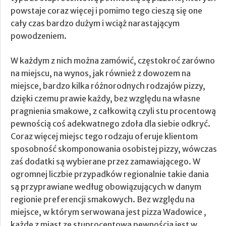
powstaje coraz więcej i pomimo tego cieszą się one
cały czas bardzo dużym i wciąż narastającym
powodzeniem.
W każdym z nich można zamówić, częstokroć zarówno
na miejscu, na wynos, jak również z dowozem na
miejsce, bardzo kilka różnorodnych rodzajów pizzy,
dzięki czemu prawie każdy, bez względu na własne
pragnienia smakowe, z całkowitą czyli stu procentową
pewnością coś adekwatnego zdoła dla siebie odkryć.
Coraz więcej miejsc tego rodzaju oferuje klientom
sposobność skomponowania osobistej pizzy, wówczas
zaś dodatki są wybierane przez zamawiającego. W
ogromnej liczbie przypadków regionalnie takie dania
są przyprawiane według obowiązujących w danym
regionie preferencji smakowych. Bez względu na
miejsce, w którym serwowana jest pizza Wadowice ,
każde z miast ze stuprocentową pewnością jest w