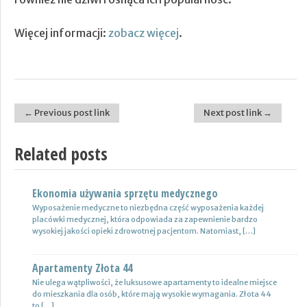
Więcej informacji:
zobacz więcej
.
← Previous post link
Next post link →
Post navigation
Related posts
Ekonomia używania sprzętu medycznego
Nowoczesne lampy
Wyposażenie medyczne to niezbędna część wyposażenia każdej
Nie ulega wątpliwości, że do pojazdów powinno być dobrane
placówki medycznej, która odpowiada za zapewnienie bardzo
oświetlenie wysokiej jakości, które zapewni wysoki poziom
wysokiej jakości opieki zdrowotnej pacjentom. Natomiast, […]
bezpieczeństwa oraz podniesie komfort […]
Apartamenty Złota 44
Wynajem samochodów i naczep – usługi
Nie ulega wątpliwości, że luksusowe apartamenty to idealne miejsce
Z całą pewnością firmy transportowe spedycyjne czy także
do mieszkania dla osób, które mają wysokie wymagania. Złota 44
logistyczne potrzebują przede wszystkim nowoczesnej floty aut,
to […]
które są gotowe do pracy. […]