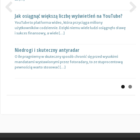
Jak osiągnąć większą liczbę wyświetleń na YouTube?
Certyfikat uprawnień w branży budowlanej
Previous
Next
YouTube to platforma wideo, która przyciąga miliony
Uprawnienia w biznesie budowlanej dotyczą różnych specjalności.
użytkowników codziennie. Dzięki niemu wiele ludzi osiągnęło sławę
Jest to specjalność architektoniczna, niemniej jednak również
i sukces finansowy, a wiele […]
konstrukcyjno-budowlana, inżynieryjna oraz instalacyjna. Warto
mieć […]
Niedrogi i skuteczny antyradar
Drewutnia z palet na działkę
O ile pragniemy w skuteczny sposób chronić się przed wysokimi
mandatami wystawionymi przez fotoradary, to ze stuprocentową
Wiele osób zastanawia się, jaki rodzaj drewutni ogrodowej sprawdzi
pewnością warto stosować […]
się najlepiej w sytuacji bezpiecznego przechowywania na przykład
drewna kominkowego. Z […]