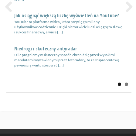
Jak osiągnąć większą liczbę wyświetleń na YouTube?
Certyfikat uprawnień w branży budowlanej
Previous
Next
YouTube to platforma wideo, która przyciąga miliony
Uprawnienia w biznesie budowlanej dotyczą różnych specjalności.
użytkowników codziennie. Dzięki niemu wiele ludzi osiągnęło sławę
Jest to specjalność architektoniczna, niemniej jednak również
i sukces finansowy, a wiele […]
konstrukcyjno-budowlana, inżynieryjna oraz instalacyjna. Warto
mieć […]
Niedrogi i skuteczny antyradar
Drewutnia z palet na działkę
O ile pragniemy w skuteczny sposób chronić się przed wysokimi
mandatami wystawionymi przez fotoradary, to ze stuprocentową
Wiele osób zastanawia się, jaki rodzaj drewutni ogrodowej sprawdzi
pewnością warto stosować […]
się najlepiej w sytuacji bezpiecznego przechowywania na przykład
drewna kominkowego. Z […]