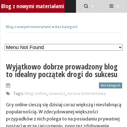
Blog z nowymi materiałami
Blog z nowymi materiałami
»
Bez kategorii
Wyjątkowo dobrze prowadzony blog
to idealny początek drogi do sukcesu
Bez kategorii
Tags:
blog online
,
nowości
,
strona internetowa
Gry online cieszą się dzisiaj coraz większą i niesłabnącą
popularnością. W zdecydowanej większości
przypadków z nich polega to na posiadaniu prywatnej
postaci w grze i jej rozwoju, poprzez zdobywanie