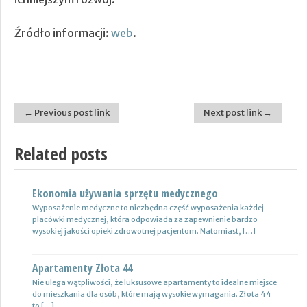
Źródło informacji:
web
.
← Previous post link
Next post link →
Post navigation
Related posts
Ekonomia używania sprzętu medycznego
Nowoczesne lampy
Wyposażenie medyczne to niezbędna część wyposażenia każdej
Nie ulega wątpliwości, że do pojazdów powinno być dobrane
placówki medycznej, która odpowiada za zapewnienie bardzo
oświetlenie wysokiej jakości, które zapewni wysoki poziom
wysokiej jakości opieki zdrowotnej pacjentom. Natomiast, […]
bezpieczeństwa oraz podniesie komfort […]
Apartamenty Złota 44
Wynajem samochodów i naczep – usługi
Nie ulega wątpliwości, że luksusowe apartamenty to idealne miejsce
Z całą pewnością firmy transportowe spedycyjne czy także
do mieszkania dla osób, które mają wysokie wymagania. Złota 44
logistyczne potrzebują przede wszystkim nowoczesnej floty aut,
to […]
które są gotowe do pracy. […]