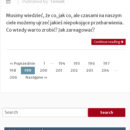
Published by:
Tomek
Musimy wiedzieć, że co, jak co, ale czasami na naszym
ciele możemy ujrzeć jakieś niepokojące przebarwienia.
Co wtedy warto zrobić? Jak zareagować?
Continue reading
…
« Poprzednie
1
194
195
196
197
Post navigation
…
198
199
200
201
202
203
204
206
Następne »