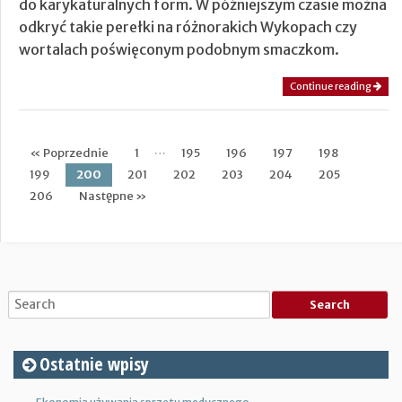
do karykaturalnych form. W późniejszym czasie można
odkryć takie perełki na różnorakich Wykopach czy
wortalach poświęconym podobnym smaczkom.
Continue reading
…
« Poprzednie
1
195
196
197
198
Post navigation
199
200
201
202
203
204
205
206
Następne »
Ostatnie wpisy