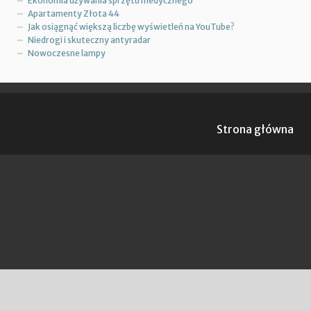
Ekonomia używania sprzętu medycznego
Apartamenty Złota 44
Jak osiągnąć większą liczbę wyświetleń na YouTube?
Niedrogi i skuteczny antyradar
Nowoczesne lampy
Strona główna