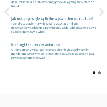
do mieszkania dla osób, które mają wysokie wymagania. Złota 44
logistyczne potrzebują przede wszystkim nowoczesnej floty aut,
to […]
które są gotowe do pracy. […]
Jak osiągnąć większą liczbę wyświetleń na YouTube?
Certyfikat uprawnień w branży budowlanej
Previous
Next
YouTube to platforma wideo, która przyciąga miliony
Uprawnienia w biznesie budowlanej dotyczą różnych specjalności.
użytkowników codziennie. Dzięki niemu wiele ludzi osiągnęło sławę
Jest to specjalność architektoniczna, niemniej jednak również
i sukces finansowy, a wiele […]
konstrukcyjno-budowlana, inżynieryjna oraz instalacyjna. Warto
mieć […]
Niedrogi i skuteczny antyradar
Drewutnia z palet na działkę
O ile pragniemy w skuteczny sposób chronić się przed wysokimi
mandatami wystawionymi przez fotoradary, to ze stuprocentową
Wiele osób zastanawia się, jaki rodzaj drewutni ogrodowej sprawdzi
pewnością warto stosować […]
się najlepiej w sytuacji bezpiecznego przechowywania na przykład
drewna kominkowego. Z […]