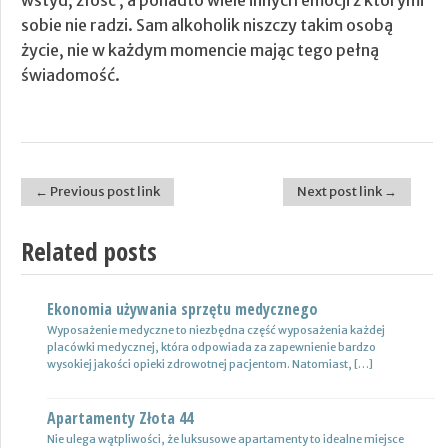
sobie nie radzi. Sam alkoholik niszczy takim osobą
życie, nie w każdym momencie mając tego pełną
świadomość.
← Previous post link
Next post link →
Post navigation
Related posts
Ekonomia używania sprzętu medycznego
Nowoczesne lampy
Wyposażenie medyczne to niezbędna część wyposażenia każdej
Nie ulega wątpliwości, że do pojazdów powinno być dobrane
placówki medycznej, która odpowiada za zapewnienie bardzo
oświetlenie wysokiej jakości, które zapewni wysoki poziom
wysokiej jakości opieki zdrowotnej pacjentom. Natomiast, […]
bezpieczeństwa oraz podniesie komfort […]
Apartamenty Złota 44
Wynajem samochodów i naczep – usługi
Nie ulega wątpliwości, że luksusowe apartamenty to idealne miejsce
Z całą pewnością firmy transportowe spedycyjne czy także