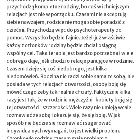
przychodzą kompletne rodziny, bo coś w ichniejszym
relacjach jest nie w porządku. Czasami nie akceptują
siebie nawzajem, rodzice nie mogą sobie poradzić z
dziećmi. Przychodzą więc do psychoterapeuty po
pomoc. Wszystko będzie fajnie.
Jeżeli już właściwie
każdy z członków rodziny będzie chciał osiągną
wspólny cel. Taka terapia jest bardzo potrzebna i wiele
dobrego daje, jeśli chodzi o relacje panujące w rodzinie.
Czasem dzieje się coś niedobrego, jest kilka
niedomówień. Rodzina nie radzi sobie sama ze sobą, nie
posiada w tych relacjach otwartości, osoby boją się
mówić czego żeby tak realnie chciały. Faktycznie kilka
razy jest tak, że w rodzinie mężczyźni i kobiety boją się
tej otwartości i szczerości. Wiele razy nie umieją wcale
rozmawiać ze sobą i okazuje się, że się boją. W jaki
sposób nie będzie się rozmawiać i sugerować
indywidualnych wymagań, to jest wielki problem.
Członkowie rodziny czasem mają problem z