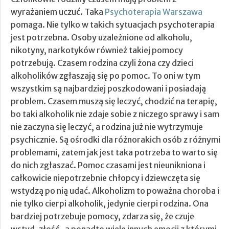
wyrażaniem uczuć. Taka
Psychoterapia Warszawa
pomaga. Nie tylko w takich sytuacjach psychoterapia
jest potrzebna. Osoby uzależnione od alkoholu,
nikotyny, narkotyków również takiej pomocy
potrzebują. Czasem rodzina czyli żona czy dzieci
alkoholików zgłaszają się po pomoc. To oni w tym
wszystkim są najbardziej poszkodowani i posiadają
problem. Czasem muszą się leczyć, chodzić na terapię,
bo taki alkoholik nie zdaje sobie z niczego sprawy i sam
nie zaczyna się leczyć, a rodzina już nie wytrzymuje
psychicznie. Są ośrodki dla różnorakich osób z różnymi
problemami, zatem jak jest taka potrzeba to warto się
do nich zgłaszać. Pomoc czasami jest nieunikniona i
całkowicie niepotrzebnie chłopcy i dziewczęta się
wstydzą po nią udać. Alkoholizm to poważna choroba i
nie tylko cierpi alkoholik, jedynie cierpi rodzina. Ona
bardziej potrzebuje pomocy, zdarza się, że czuje
wstyd, złość , a ponadto wiele innych emocji z którymi