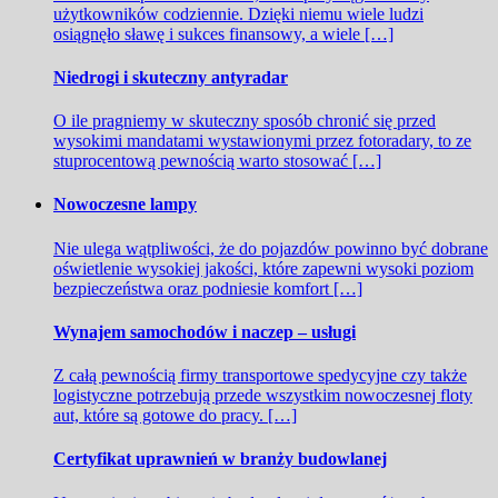
użytkowników codziennie. Dzięki niemu wiele ludzi
osiągnęło sławę i sukces finansowy, a wiele […]
Niedrogi i skuteczny antyradar
O ile pragniemy w skuteczny sposób chronić się przed
wysokimi mandatami wystawionymi przez fotoradary, to ze
stuprocentową pewnością warto stosować […]
Nowoczesne lampy
Nie ulega wątpliwości, że do pojazdów powinno być dobrane
oświetlenie wysokiej jakości, które zapewni wysoki poziom
bezpieczeństwa oraz podniesie komfort […]
Wynajem samochodów i naczep – usługi
Z całą pewnością firmy transportowe spedycyjne czy także
logistyczne potrzebują przede wszystkim nowoczesnej floty
aut, które są gotowe do pracy. […]
Certyfikat uprawnień w branży budowlanej