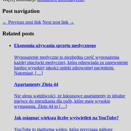
Post navigation
← Previous post link
Next post link →
Related posts
Ekonomia używania sprzętu medycznego
Wyposażenie medyczne to niezbędna część wyposażenia
każdej placówki medycznej, która odpowiada za zapewnienie
bardzo wysokiej jakości opieki zdrowotnej pacjentom.
Natomiast, […]
Apartamenty Złota 44
Nie ulega wątpliwości, że luksusowe apartamenty to idealne
miejsce do mieszkania dla osób, które mają wysokie
wymagania. Złota 44 to […]
Jak osiągnąć większą liczbę wyświetleń na YouTube?
YouTube to platforma wideo, która przyciąga miliony