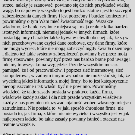
strzec, należy je szanować, powinno się do nich przykładać wielką
wagę, bo naprawdę wszystko to jest bardzo istotne i jest to szczegół
zabezpieczania danych firmy i jest potrzebny i bardzo konieczny i
powinniśmy o tym Wam mieć świadomość tego. Wszakże
wiadomo, że bank, czy inne miejsca są i maja realnie kilka bardzo
istotnych informacji, niemniej jednak w innych firmach, które
posiadają inny charakter także bywa w chwili obecnej tak, że są w
nich przechowywane czyjeś dane osobowe, czy dane firmy, które
nie mogą wyciec, które nie mogą zobaczyć nigdy światła dziennego
i dlatego też takie systemy zabezpieczeń powinny być przez moją
firmę stosowane, powinny być przez nas bardzo brane pod uwagę i
miejmy to wszystko na względzie.
Przede wszystkim musisz
pamiętać, że i od pracowników, i poprzez sieć internetową, sieć
komputerową, w żadnym innym wypadku nie może stać się tak, że
wyciekną jakieś informacje z mojej firmy, bo to jest kategorycznie
niedopuszczalne i tak właśni być nie powinno. Powinniśmy
wiedzieć, że takie zasady posiada w praktyce każda firma,
właściwie każdy zakład i dla nich przede wszystkim właściwie
każdy z nas powinien okazywać lojalność wobec własnego miejsca
zatrudnienia. Nie posiada to, w jaki sposób chroniona firma, nie
posiada to, jak firma, z której nic nie wycieka i wszystko jest w jak
najlepszym ładzie, bo takie zasady powinny istnieć i otaczać nas
realnie wszędzie.
Więcej informacji:
doradztwo informatyczne
.